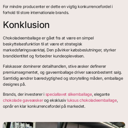
For mindre producenter er dette en vigtig konkurrencefordel i
forhold til store internationale brands.
Konklusion
Chokoladeemballage er gået fra at være en simpel
beskyttelsesfunktion til at være et strategisk
markedsføringsværktøj. Den påvirker købsbeslutninger, styrker
brandidentitet og forbedrer kundeoplevelsen.
Falskasser dominerer detailhandlen, stive æsker definerer
premiumsegmentet, og gaveemballage driver sæsonbestemt salg.
Samtidig ændrer bæredygtighed og storytelling måden, emballage
designes på.
Brands, der investerer i
speciallavet slikemballage
, elegante
chokolade gaveæsker
og eksklusiv
luksus chokoladeemballage
,
opnår en klar konkurrencefordel på markedet.