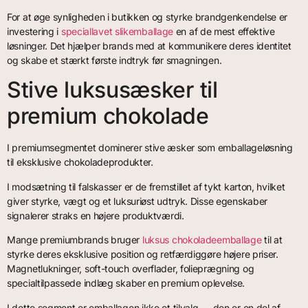
For at øge synligheden i butikken og styrke brandgenkendelse er
investering i
speciallavet slikemballage
en af de mest effektive
løsninger. Det hjælper brands med at kommunikere deres identitet
og skabe et stærkt første indtryk før smagningen.
Stive luksusæsker til
premium chokolade
I premiumsegmentet dominerer stive æsker som emballageløsning
til eksklusive chokoladeprodukter.
I modsætning til falskasser er de fremstillet af tykt karton, hvilket
giver styrke, vægt og et luksuriøst udtryk. Disse egenskaber
signalerer straks en højere produktværdi.
Mange premiumbrands bruger
luksus chokoladeemballage
til at
styrke deres eksklusive position og retfærdiggøre højere priser.
Magnetlukninger, soft-touch overflader, folieprægning og
specialtilpassede indlæg skaber en premium oplevelse.
I dette segment er emballagen ikke et tilvalg — den er en del af