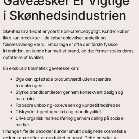
Gaveæsker Er Vigtige
i Skønhedsindustrien
Skønhedsmarkedet er yderst konkurrencedygtigt. Kunder køber
ikke kun produkter – de køber oplevelser, æstetik og
følelsesmæssig værdi. Emballage er ofte den første fysiske
interaktion, en kunde har med et brand, og det former straks deres
opfattelse af kvalitet.
En eksklusiv kosmetisk gaveæske kan:
Øge den opfattede produktværdi uden at ændre
formuleringen
Styrke brandidentiteten gennem konsekvent design og
materialer
Forbedre unboxing-oplevelsen og kundetilfredsheden
Tilskynde til gentagne køb og brandloyalitet
Drive organisk markedsføring gennem deling på sociale
medier
I mange tilfælde beholder kunder smukt designede kosmetiske
æsker længe efter, at produktet er brugt. Dette betyder, at