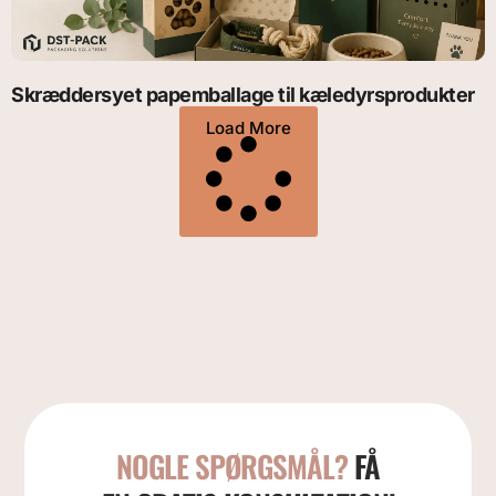
Skræddersyet papemballage til kæledyrsprodukter
Load More
NOGLE SPØRGSMÅL?
FÅ