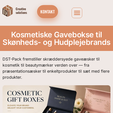
KONTAKT
VIRKSOMHEDS CHOKOLADEGAVEÆSKER OG ADVENTSKALENDERE
Kosmetiske Gavebokse til
Skønheds- og Hudplejebrands
DST-Pack fremstiller skræddersyede gaveæsker til
kosmetik til beautymærker verden over — fra
præsentationsæsker til enkeltprodukter til sæt med flere
produkter.