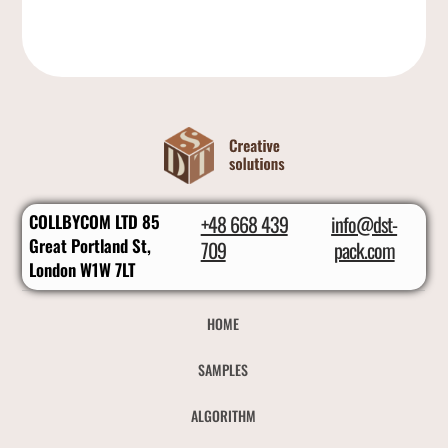
COLLBYCOM LTD 85
+48 668 439
info@dst-
Great Portland St,
709
pack.com
London W1W 7LT
HOME
SAMPLES
ALGORITHM