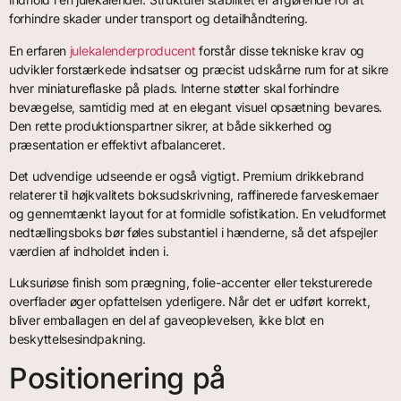
forhindre skader under transport og detailhåndtering.
En erfaren
julekalenderproducent
forstår disse tekniske krav og
udvikler forstærkede indsatser og præcist udskårne rum for at sikre
hver miniatureflaske på plads. Interne støtter skal forhindre
bevægelse, samtidig med at en elegant visuel opsætning bevares.
Den rette produktionspartner sikrer, at både sikkerhed og
præsentation er effektivt afbalanceret.
Det udvendige udseende er også vigtigt. Premium drikkebrand
relaterer til højkvalitets boksudskrivning, raffinerede farveskemaer
og gennemtænkt layout for at formidle sofistikation. En veludformet
nedtællingsboks bør føles substantiel i hænderne, så det afspejler
værdien af indholdet inden i.
Luksuriøse finish som prægning, folie-accenter eller teksturerede
overflader øger opfattelsen yderligere. Når det er udført korrekt,
bliver emballagen en del af gaveoplevelsen, ikke blot en
beskyttelsesindpakning.
Positionering på