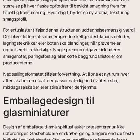
størrelse på hver flaske opfordrer til bevidst smagning frem for
tilfældig konsumering. Hver dag tilbyder en ny aroma, tekstur og
smagsprofil.
For entusiaster tilføjer denne struktur en uddannelsesmæssig værdi.
Det bliver lettere at sammenligne forskellige destillationsmetoder,
lagringsteknikker eller botaniske blandinger, når prøverne er
organiseret i rækkefølge. Nogle premiumudgaver inkluderer
smagsnoter, paringsforslag eller korte baggrundshistorier om
producenterne.
Nedtællingsformatet tilføjer forventning. At åbne et nyt rum hver
aften skaber en ritual, der passer naturligt ind i vinterfester,
middagsselskaber eller stille aftener derhjemme.
Emballagedesign til
glasminiaturer
Design af emballage til små spiritusflasker præsenterer unikke
udfordringer. Glasbeholdere er skrøbelige og tungere end de fleste
indhold i en julekalender. Strukturel stabilitet er afgørende for at