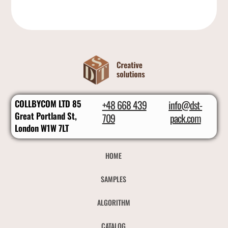
COLLBYCOM LTD 85
+48 668 439
info@dst-
Great Portland St,
709
pack.com
London W1W 7LT
HOME
SAMPLES
ALGORITHM
CATALOG