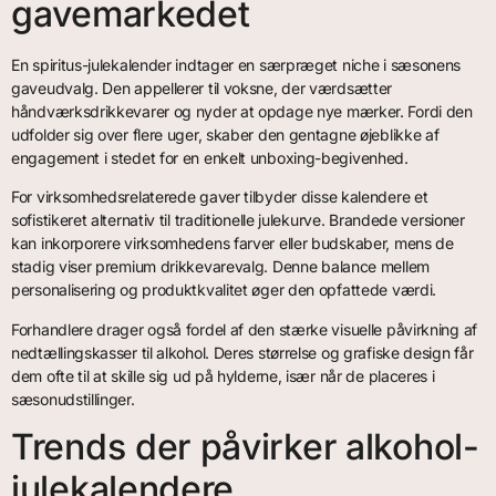
gavemarkedet
En spiritus-julekalender indtager en særpræget niche i sæsonens
gaveudvalg. Den appellerer til voksne, der værdsætter
håndværksdrikkevarer og nyder at opdage nye mærker. Fordi den
udfolder sig over flere uger, skaber den gentagne øjeblikke af
engagement i stedet for en enkelt unboxing-begivenhed.
For virksomhedsrelaterede gaver tilbyder disse kalendere et
sofistikeret alternativ til traditionelle julekurve. Brandede versioner
kan inkorporere virksomhedens farver eller budskaber, mens de
stadig viser premium drikkevarevalg. Denne balance mellem
personalisering og produktkvalitet øger den opfattede værdi.
Forhandlere drager også fordel af den stærke visuelle påvirkning af
nedtællingskasser til alkohol. Deres størrelse og grafiske design får
dem ofte til at skille sig ud på hylderne, især når de placeres i
sæsonudstillinger.
Trends der påvirker alkohol-
julekalendere