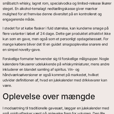
småbatch whisky, lagret rom, specialvodka og limited-release likører
steget. En alkohol-temalagt nedtællingskasse giver mærker
mulighed for at fremvise denne diversitet på en kontrolleret og
engagerende måde.
I stedet for at købe flasker i fuld størrelse, kan kunderne smage på
flere varianter i løbet af 24 dage. Dette gør produktet attraktivt ikke
kun som en gave, men også som et personligt opdagelsessæt. For
mange købere bliver det til en guidet smagsoplevelse snarere end
en simpel novelty-gave.
Forskellige formater henvender sig til forskellige målgrupper. Nogle
kalendere fokuserer udelukkende på whiskyminiaturer, mens andre
inkluderer en blandet samling af spiritus. Vin- og
håndværksølversioner er også kommet på markedet, hvilket
udvider definitionen af, hvad en julekalender med drikkevarer kan
være.
Oplevelse over mængde
I modsætning til traditionelle gavesæt, lægger en julekalender med
små spiritusflasker vægt på oplevelse frem for volumen. Den lille