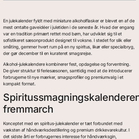
En julekalender fyldt med miniature alkoholflasker er blevet en af de
mest omtalte gaveidéer i juletiden i de seneste år. Hvad der engang
var en tradition primært rettet mod børn, har udviklet sig til et
sofistikeret sæsonprodukt designet til voksne. I stedet for slik eller
småting, gemmer hvert rum på en ny spiritus, likør eller specialbryg,
der gør december til en kurateret smagsrejse.
Alkohol-julekalendere kombinerer fest, opdagelse og forventning.
De giver struktur til feriesæsonen, samtidig med at de introducerer
forbrugerne til nye mærker, smagsprofiler og premiumvalg i et
kompakt format.
Spiritussmagningskalendere
fremmarch
Konceptet med en spiritus-julekalender er tæt forbundet med
væksten af håndværksdestillering og premium drikkevarekultur. I
det sidste årti er forbrugernes interesse for håndværksgin,