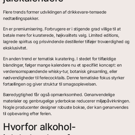
Flere trends former udviklingen af drikkevare-temaede
nedtællingspakker.
En er premiumisering. Forbrugere er i stigende grad villige til at
betale mere for kuraterede, højkvalitets valg. Limited editions,
lagrede spiritus og prisvindende destillerier tilføjer troværdighed og
eksklusivitet.
En anden trend er tematisk kuratering. I stedet for tilfældige
blandinger, følger mange kalendere nu et specifikt koncept: en
verdensomspændende whisky-tur, botanisk ginsamling, eller
nødvendigheder til feriecocktails. Denne tematiske fokus styrker
fortællingen og giver struktur til smagsoplevelsen.
Bæredygtighed får også opmærksomhed. Genanvendelige
materialer og genbrugelige yderbokse reducerer miljøpåvirkningen.
Nogle producenter designer robuste bokse, der kan genanvendes
til opbevaring efter ferien.
Hvorfor alkohol-