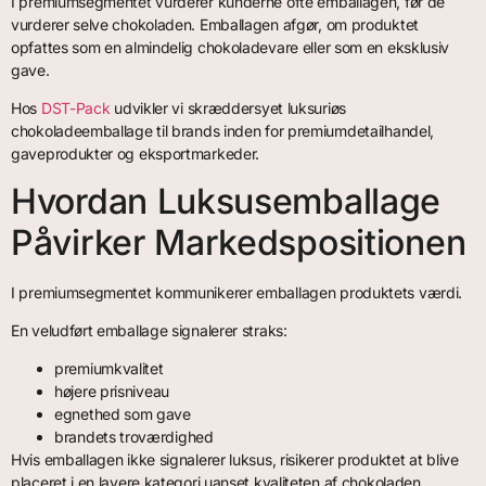
I premiumsegmentet vurderer kunderne ofte emballagen, før de
vurderer selve chokoladen. Emballagen afgør, om produktet
opfattes som en almindelig chokoladevare eller som en eksklusiv
gave.
Hos
DST-Pack
udvikler vi skræddersyet luksuriøs
chokoladeemballage til brands inden for premiumdetailhandel,
gaveprodukter og eksportmarkeder.
Hvordan Luksusemballage
Påvirker Markedspositionen
I premiumsegmentet kommunikerer emballagen produktets værdi.
En veludført emballage signalerer straks:
premiumkvalitet
højere prisniveau
egnethed som gave
brandets troværdighed
Hvis emballagen ikke signalerer luksus, risikerer produktet at blive
placeret i en lavere kategori uanset kvaliteten af chokoladen.