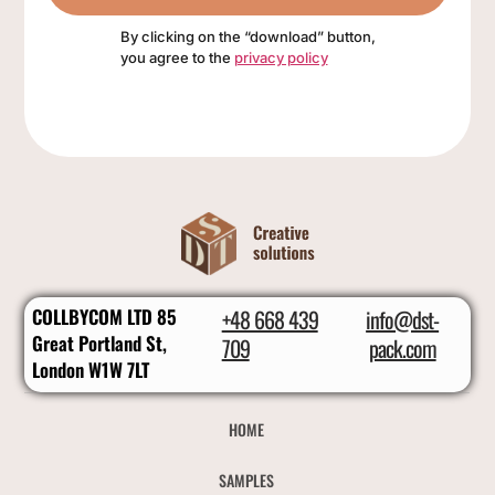
By clicking on the “download” button,
you agree to the
privacy policy
COLLBYCOM LTD 85
+48 668 439
info@dst-
Great Portland St,
709
pack.com
London W1W 7LT
HOME
SAMPLES