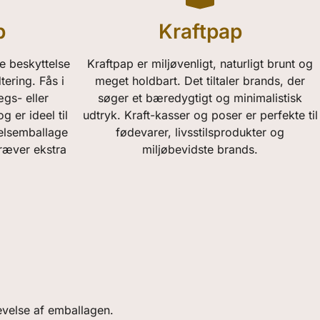
p
Kraftpap
e beskyttelse
Kraftpap er miljøvenligt, naturligt brunt og
ering. Fås i
meget holdbart. Det tiltaler brands, der
gs- eller
søger et bæredygtigt og minimalistisk
 er ideel til
udtryk. Kraft-kasser og poser er perfekte til
elsemballage
fødevarer, livsstilsprodukter og
kræver ekstra
miljøbevidste brands.
evelse af emballagen.