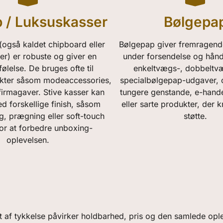
p / Luksuskasser
Bølgepa
(også kaldet chipboard eller
Bølgepap giver fremragend
er) er robuste og giver en
under forsendelse og håndt
følelse. De bruges ofte til
enkeltvægs-, dobbeltvæ
ter såsom modeaccessories,
specialbølgepap-udgaver, og
irmagaver. Stive kasser kan
tungere genstande, e-hand
ed forskellige finish, såsom
eller sarte produkter, der 
g, prægning eller soft-touch
støtte.
for at forbedre unboxing-
oplevelsen.
t af tykkelse påvirker holdbarhed, pris og den samlede opl