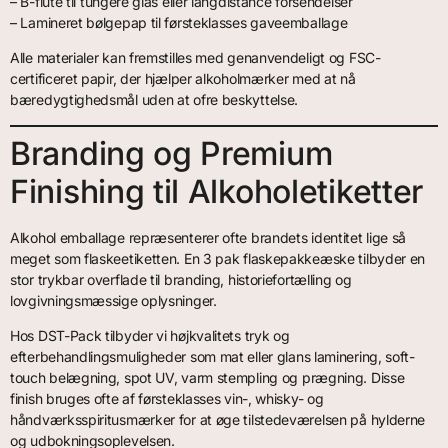
– B-flute til tungere glas eller langdistance forsendelser
– Lamineret bølgepap til førsteklasses gaveemballage
Alle materialer kan fremstilles med genanvendeligt og FSC-
certificeret papir, der hjælper alkoholmærker med at nå
bæredygtighedsmål uden at ofre beskyttelse.
Branding og Premium
Finishing til Alkoholetiketter
Alkohol emballage repræsenterer ofte brandets identitet lige så
meget som flaskeetiketten. En 3 pak flaskepakkeæske tilbyder en
stor trykbar overflade til branding, historiefortælling og
lovgivningsmæssige oplysninger.
Hos DST-Pack tilbyder vi højkvalitets tryk og
efterbehandlingsmuligheder som mat eller glans laminering, soft-
touch belægning, spot UV, varm stempling og prægning. Disse
finish bruges ofte af førsteklasses vin-, whisky- og
håndværksspiritusmærker for at øge tilstedeværelsen på hylderne
og udbokningsoplevelsen.