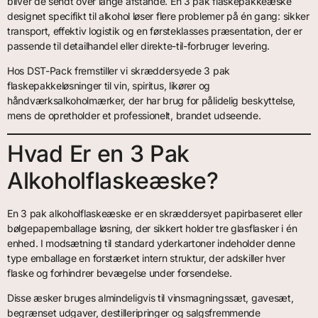
bliver de sendt over lange afstande. En 3 pak flaskepakkeæske
designet specifikt til alkohol løser flere problemer på én gang: sikker
transport, effektiv logistik og en førsteklasses præsentation, der er
passende til detailhandel eller direkte-til-forbruger levering.
Hos DST-Pack fremstiller vi skræddersyede 3 pak
flaskepakkeløsninger til vin, spiritus, likører og
håndværksalkoholmærker, der har brug for pålidelig beskyttelse,
mens de opretholder et professionelt, brandet udseende.
Hvad Er en 3 Pak
Alkoholflaskeæske?
En 3 pak alkoholflaskeæske er en skræddersyet papirbaseret eller
bølgepapemballage løsning, der sikkert holder tre glasflasker i én
enhed. I modsætning til standard yderkartoner indeholder denne
type emballage en forstærket intern struktur, der adskiller hver
flaske og forhindrer bevægelse under forsendelse.
Disse æsker bruges almindeligvis til vinsmagningssæt, gavesæt,
begrænset udgaver, destilleripringer og salgsfremmende