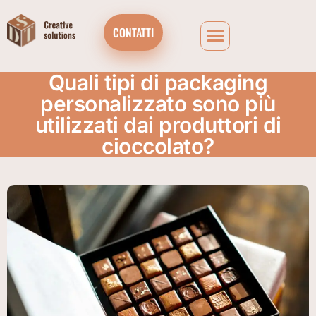
CONTATTI
Quali tipi di packaging
personalizzato sono più
utilizzati dai produttori di
cioccolato?