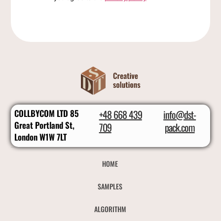
COLLBYCOM LTD 85
+48 668 439
info@dst-
Great Portland St,
709
pack.com
London W1W 7LT
HOME
SAMPLES
ALGORITHM