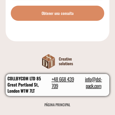
Obtener una consulta
COLLBYCOM LTD 85
+48 668 439
info@dst-
Great Portland St,
709
pack.com
London W1W 7LT
PÁGINA PRINCIPAL