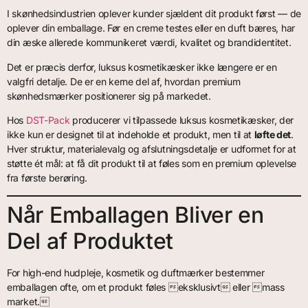
I skønhedsindustrien oplever kunder sjældent dit produkt først — de
oplever din emballage. Før en creme testes eller en duft bæres, har
din æske allerede kommunikeret værdi, kvalitet og brandidentitet.
Det er præcis derfor, luksus kosmetikæsker ikke længere er en
valgfri detalje. De er en kerne del af, hvordan premium
skønhedsmærker positionerer sig på markedet.
Hos
DST-Pack
producerer vi tilpassede luksus kosmetikæsker, der
ikke kun er designet til at indeholde et produkt, men til at
løfte det
.
Hver struktur, materialevalg og afslutningsdetalje er udformet for at
støtte ét mål: at få dit produkt til at føles som en premium oplevelse
fra første berøring.
Når Emballagen Bliver en
Del af Produktet
For high-end hudpleje, kosmetik og duftmærker bestemmer
emballagen ofte, om et produkt føles eksklusivt eller mass
market.