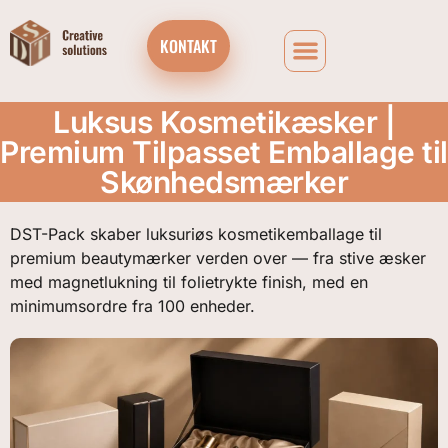
KONTAKT
VIRKSOMHEDS CHOKOLADEGAVEÆSKER OG ADVENTSKALENDERE
Luksus Kosmetikæsker |
Premium Tilpasset Emballage til
Skønhedsmærker
DST-Pack skaber luksuriøs kosmetikemballage til
premium beautymærker verden over — fra stive æsker
med magnetlukning til folietrykte finish, med en
minimumsordre fra 100 enheder.