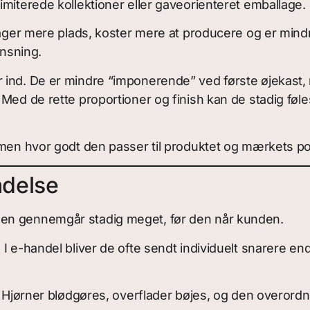
miterede kollektioner eller gaveorienteret emballage.
ptager mere plads, koster mere at producere og er min
ænsning.
 ind. De er mindre “imponerende” ved første øjekast,
 Med de rette proportioner og finish kan de stadig fø
 men hvor godt den passer til produktet og mærkets po
ndelse
gen gennemgår stadig meget, før den når kunden.
I e-handel bliver de ofte sendt individuelt snarere end
. Hjørner blødgøres, overflader bøjes, og den overordne