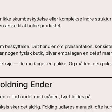
ver ikke skumbeskyttelse eller komplekse indre strukt
 æske til at holde produktet.
 beskyttelse. Det handler om præsentation, konsisten
er nogen fysisk butik, bliver emballagen en del af mær
ættetrøje — de modtager en pakke. Og måden, den pakke
oldning Ender
gen er forbundet med måden, tøjet foldes på.
praksis sker det aldrig. Folding udføres manuelt, ofte h