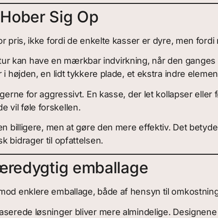
 Hober Sig Op
r pris, ikke fordi de enkelte kasser er dyre, men for
truktur kan have en mærkbar indvirkning, når den ganges
 i højden, en lidt tykkere plade, et ekstra indre ele
gerne for aggressivt. En kasse, der let kollapser eller
vil føle forskellen.
en billigere, men at gøre den mere effektiv. Det betyd
 bidrager til opfattelsen.
bæredygtig emballage
 mod enklere emballage, både af hensyn til omkostni
baserede løsninger bliver mere almindelige. Designen