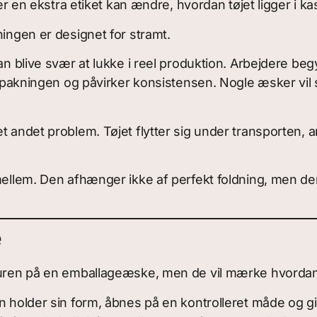
ler en ekstra etiket kan ændre, hvordan tøjet ligger i k
ningen er designet for stramt.
an blive svær at lukke i reel produktion. Arbejdere begy
tte pakningen og påvirker konsistensen. Nogle æsker vi
t andet problem. Tøjet flytter sig under transporten, 
mellem. Den afhænger ikke af perfekt foldning, men den
e
kturen på en emballageæske, men de vil mærke hvordan
n holder sin form, åbnes på en kontrolleret måde og gi