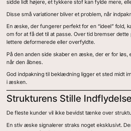
sidde lidt højere, et tykkere stof kan fylde mere, el
Disse små variationer bliver et problem, når indpak
En æske, der fungerer perfekt for en “ideel” fold, k
om for at få det til at passe. Over tid bremser de
lettere deformerede eller overfyldte.
På den anden side skaber en æske, der er for løs, e
når den åbnes.
God indpakning til beklædning ligger et sted midt i
i æsken.
Strukturens Stille Indflydels
De fleste kunder vil ikke bevidst tænke over stru
En stiv æske signalerer straks noget eksklusivt. De