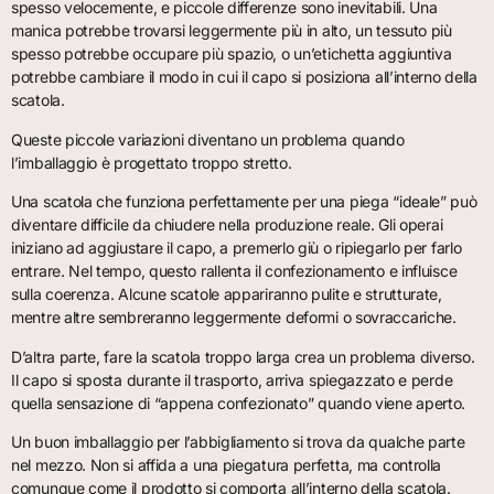
spesso velocemente, e piccole differenze sono inevitabili. Una
manica potrebbe trovarsi leggermente più in alto, un tessuto più
spesso potrebbe occupare più spazio, o un’etichetta aggiuntiva
potrebbe cambiare il modo in cui il capo si posiziona all’interno della
scatola.
Queste piccole variazioni diventano un problema quando
l’imballaggio è progettato troppo stretto.
Una scatola che funziona perfettamente per una piega “ideale” può
diventare difficile da chiudere nella produzione reale. Gli operai
iniziano ad aggiustare il capo, a premerlo giù o ripiegarlo per farlo
entrare. Nel tempo, questo rallenta il confezionamento e influisce
sulla coerenza. Alcune scatole appariranno pulite e strutturate,
mentre altre sembreranno leggermente deformi o sovraccariche.
D’altra parte, fare la scatola troppo larga crea un problema diverso.
Il capo si sposta durante il trasporto, arriva spiegazzato e perde
quella sensazione di “appena confezionato” quando viene aperto.
Un buon imballaggio per l’abbigliamento si trova da qualche parte
nel mezzo. Non si affida a una piegatura perfetta, ma controlla
comunque come il prodotto si comporta all’interno della scatola.