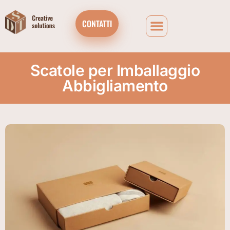
CONTATTI
Scatole per Imballaggio
Abbigliamento