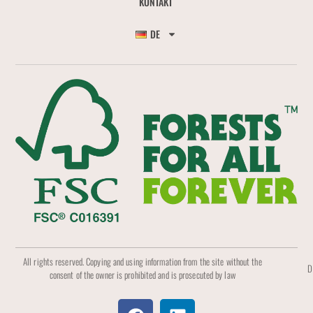
KONTAKT
DE
All rights reserved. Copying and using information from the site without the
D
consent of the owner is prohibited and is prosecuted by law