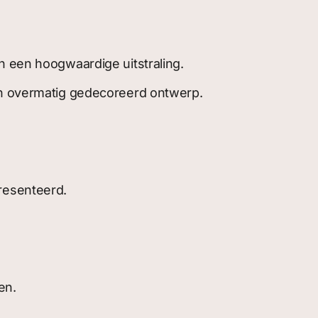
n een hoogwaardige uitstraling.
een overmatig gedecoreerd ontwerp.
resenteerd.
en.