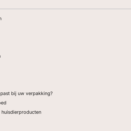
n
n
 past bij uw verpakking?
oed
 huisdierproducten