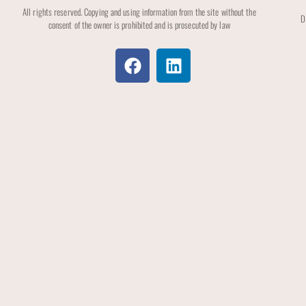
All rights reserved. Copying and using information from the site without the
D
consent of the owner is prohibited and is prosecuted by law