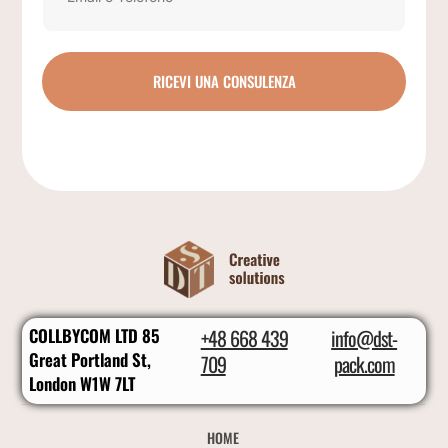
RICEVI UNA CONSULENZA
COLLBYCOM LTD 85
+48 668 439
info@dst-
Great Portland St,
709
pack.com
London W1W 7LT
HOME