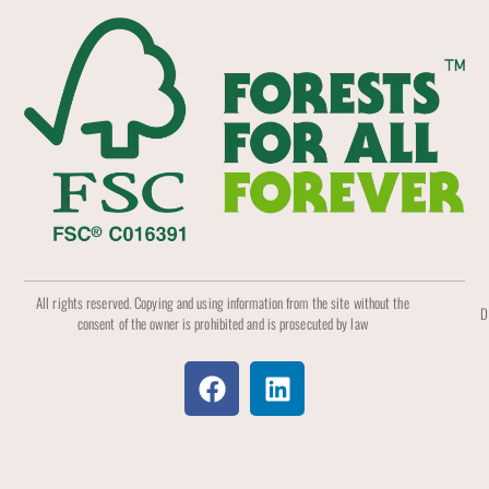
All rights reserved. Copying and using information from the site without the
D
consent of the owner is prohibited and is prosecuted by law