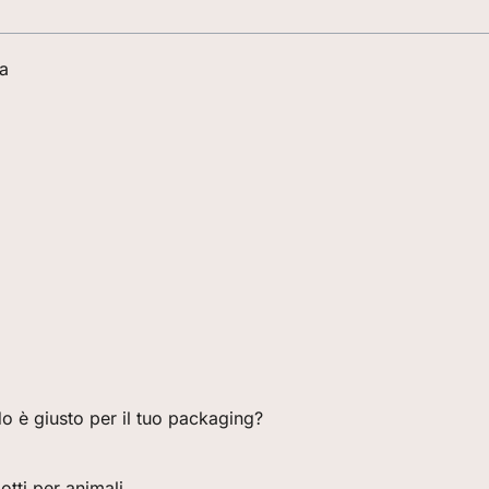
a
o è giusto per il tuo packaging?
tti per animali