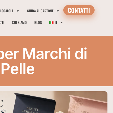
CONTATTI
I SCATOLE
GUIDA AL CARTONE
TTI
CHI SIAMO
BLOG
IT
er Marchi di
 Pelle