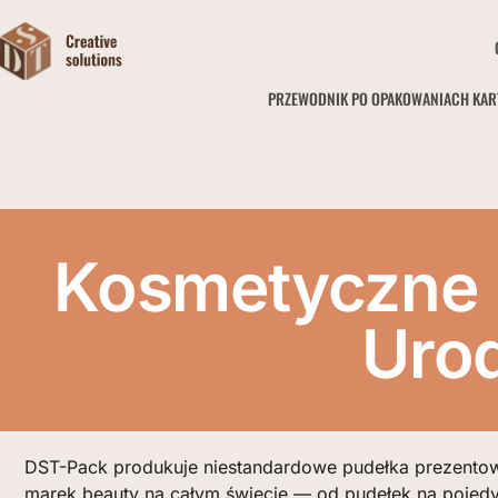
PRZEWODNIK PO OPAKOWANIACH KA
Kosmetyczne 
Urod
DST-Pack produkuje niestandardowe pudełka prezento
marek beauty na całym świecie — od pudełek na pojed