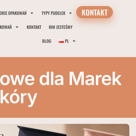
KONTAKT
ORIE OPAKOWAŃ
TYPY PUDEŁEK
AKOWAŃ
KONTAKT
KIM JESTEŚMY
BLOG
PL
owe dla Marek
Skóry