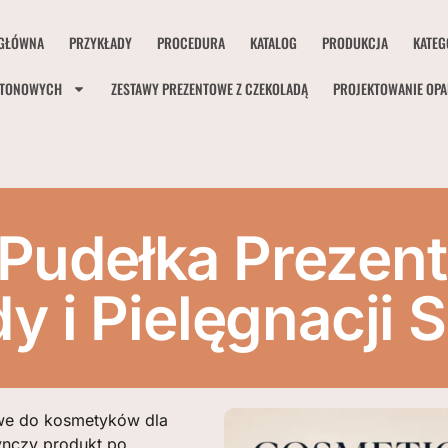
GŁÓWNA
PRZYKŁADY
PROCEDURA
KATALOG
PRODUKCJA
KATEG
RTONOWYCH
ZESTAWY PREZENTOWE Z CZEKOLADĄ
PROJEKTOWANIE OP
Pudełka Prezent
y i Pielęgnacji 
we do kosmetyków dla
ynczy produkt po