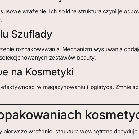
susowe wrażenie. Ich solidna struktura czyni je odpow
.
lu Szuflady
czenie rozpakowywania. Mechanizm wysuwania dodaje po
wyselekcjonowanych zestawów beauty.
we na Kosmetyki
 efektywności w magazynowaniu i logistyce. Zmniejsza
 opakowaniach kosmety
ierwsze wrażenie, struktura wewnętrzna decyduje o t