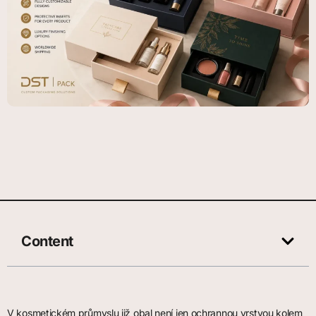
Content
V kosmetickém průmyslu již obal není jen ochrannou vrstvou kolem