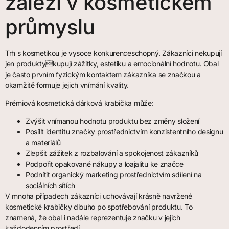
záleží v kosmetickém
průmyslu
Trh s kosmetikou je vysoce konkurenceschopný. Zákazníci nekupují
jen produktykupují zážitky, estetiku a emocionální hodnotu. Obal
je často prvním fyzickým kontaktem zákazníka se značkou a
okamžitě formuje jejich vnímání kvality.
Prémiová kosmetická dárková krabička může:
Zvýšit vnímanou hodnotu produktu bez změny složení
Posílit identitu značky prostřednictvím konzistentního designu
a materiálů
Zlepšit zážitek z rozbalování a spokojenost zákazníků
Podpořit opakované nákupy a loajalitu ke značce
Podnítit organický marketing prostřednictvím sdílení na
sociálních sítích
V mnoha případech zákazníci uchovávají krásně navržené
kosmetické krabičky dlouho po spotřebování produktu. To
znamená, že obal i nadále reprezentuje značku v jejich
každodenním prostředí.