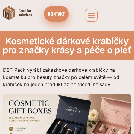
KONTAKT
FIREMNÍ ČOKOLÁDOVÉ DÁRKOVÉ BOXY A ADVENTNÍ KALENDÁŘE
Kosmetické dárkové krabičky
pro značky krásy a péče o pleť
DST-Pack vyrábí zakázkové dárkové krabičky na
kosmetiku pro beauty značky po celém světě — od
krabiček na jeden produkt až po vícedílné sady.