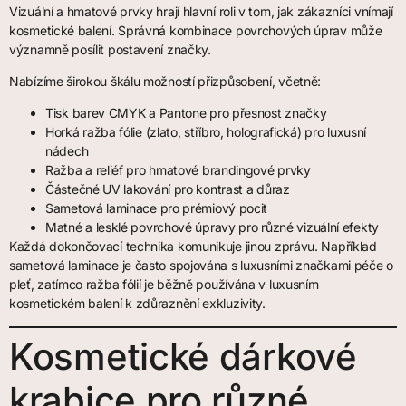
Vizuální a hmatové prvky hrají hlavní roli v tom, jak zákazníci vnímají
kosmetické balení. Správná kombinace povrchových úprav může
významně posílit postavení značky.
Nabízíme širokou škálu možností přizpůsobení, včetně:
Tisk barev CMYK a Pantone pro přesnost značky
Horká ražba fólie (zlato, stříbro, holografická) pro luxusní
nádech
Ražba a reliéf pro hmatové brandingové prvky
Částečné UV lakování pro kontrast a důraz
Sametová laminace pro prémiový pocit
Matné a lesklé povrchové úpravy pro různé vizuální efekty
Každá dokončovací technika komunikuje jinou zprávu. Například
sametová laminace je často spojována s luxusními značkami péče o
pleť, zatímco ražba fólií je běžně používána v luxusním
kosmetickém balení k zdůraznění exkluzivity.
Kosmetické dárkové
krabice pro různé