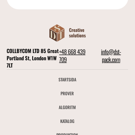
COLLBYCOM LTD 85 Great
+48 668 439
info@dst-
Portland St, London W1W
709
pack.com
7LT
STARTSIDA
PROVER
ALGORITM
KATALOG
PRODUKTION