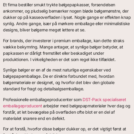
Et firma bestiller smukt trykte bølgepapkasser, forsendelsen
ankommer, og pludselig bemærker nogen bløde bølgemønstre, der
dukker op på kasseoverfladen i lyset. Nogle gange er effekten knap
synlig. Andre gange, især på mørkere emballage eller minimalistiske
designs, bliver bølgerne meget lettere at se.
For brands, der investerer i premium emballage, kan dette straks
vække bekymring. Mange antager, at synlige bølger betyder, at
papkassen er dårligt fremstillet eller beskadiget under
produktionen. I virkeligheden er det som regel ikke tilfældet.
Synlige bølger er en af de mest naturlige egenskaber ved
bølgepapemballage. De er direkte forbundet med, hvordan
bølgemateriale er designet, og hvorfor det blev den globale
standard for fragt og detailsalgsemballage.
Professionelle emballageproducenter som
DST-Pack specialiseret
emballageproducent
arbejder med bølgepapmaterialer hver dag og
forstår, at let bevægelse på overfladen ofte blot er en del af
materialet snarere end en defekt.
For at forstå, hvorfor disse bølger dukker op, er det vigtigt først at