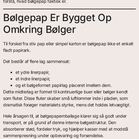
forstå, hvad bølgepap faktisk er.
Bølgepap Er Bygget Op
Omkring Bølger
Til forskel fra stiv pap eller simpel karton er bølgepap ikke et enkelt
fladt papirark.
Det består af flere lag sammensat:
et ydre linerpapir,
et indre linerpapir,
og et bølgeformet papirlag placeret imellem dem.
Dette midterlag er formet til kontinuerlige buer eller bølger kendt
som fluter. Disse fluter skaber små luftlommer inde i pladen, som
dramatisk forøger materialets styrke, mens det holdes letvægtigt.
Hele årsagen til, at bølgepapemballage klarer sig så godt under
transport, er på grund af denne interne bølgestruktur. Den
absorberer stød, fordeler tryk, og hjælper kasser med at modstå
sammenpresning under opbevaring og forsendelse.