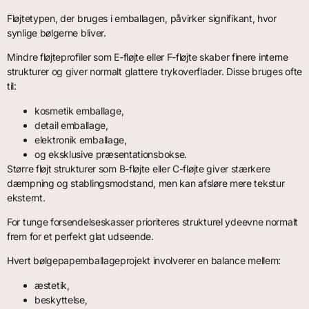
Fløjtetypen, der bruges i emballagen, påvirker signifikant, hvor
synlige bølgerne bliver.
Mindre fløjteprofiler som E-fløjte eller F-fløjte skaber finere interne
strukturer og giver normalt glattere trykoverflader. Disse bruges ofte
til:
kosmetik emballage,
detail emballage,
elektronik emballage,
og eksklusive præsentationsbokse.
Større fløjt strukturer som B-fløjte eller C-fløjte giver stærkere
dæmpning og stablingsmodstand, men kan afsløre mere tekstur
eksternt.
For tunge forsendelseskasser prioriteres strukturel ydeevne normalt
frem for et perfekt glat udseende.
Hvert bølgepapemballageprojekt involverer en balance mellem:
æstetik,
beskyttelse,