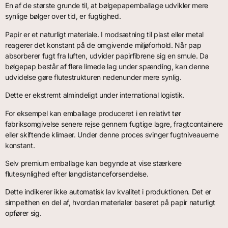
En af de største grunde til, at bølgepapemballage udvikler mere
synlige bølger over tid, er fugtighed.
Papir er et naturligt materiale. I modsætning til plast eller metal
reagerer det konstant på de omgivende miljøforhold. Når pap
absorberer fugt fra luften, udvider papirfibrene sig en smule. Da
bølgepap består af flere limede lag under spænding, kan denne
udvidelse gøre flutestrukturen nedenunder mere synlig.
Dette er ekstremt almindeligt under international logistik.
For eksempel kan emballage produceret i en relativt tør
fabriksomgivelse senere rejse gennem fugtige lagre, fragtcontainere
eller skiftende klimaer. Under denne proces svinger fugtniveauerne
konstant.
Selv premium emballage kan begynde at vise stærkere
flutesynlighed efter langdistanceforsendelse.
Dette indikerer ikke automatisk lav kvalitet i produktionen. Det er
simpelthen en del af, hvordan materialer baseret på papir naturligt
opfører sig.