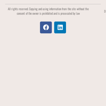
All rights reserved. Copying and using information from the site without the
D
consent of the owner is prohibited and is prosecuted by law