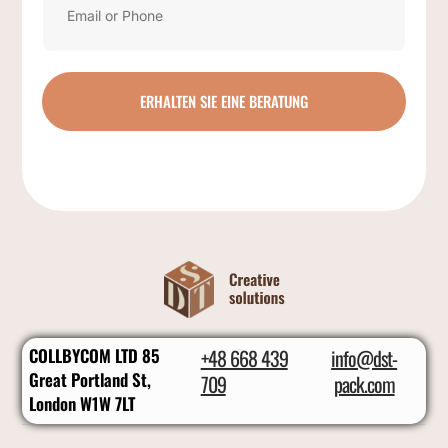
ERHALTEN SIE EINE BERATUNG
COLLBYCOM LTD 85
+48 668 439
info@dst-
Great Portland St,
709
pack.com
London W1W 7LT