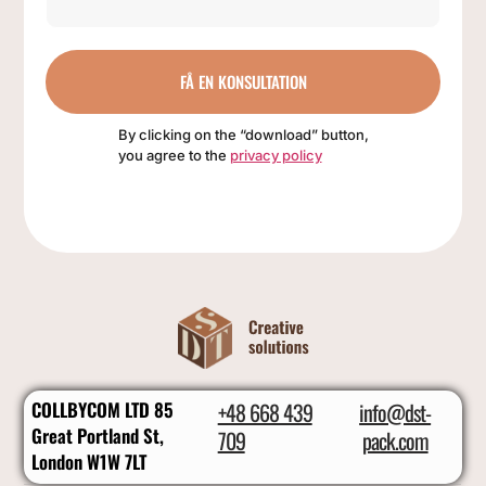
FÅ EN KONSULTATION
By clicking on the “download” button,
you agree to the
privacy policy
COLLBYCOM LTD 85
+48 668 439
info@dst-
Great Portland St,
709
pack.com
London W1W 7LT