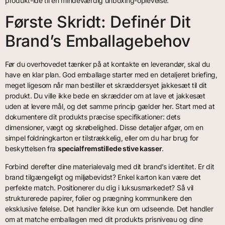
produkt-idé til en mindeværdig unboxing-oplevelse.
Første Skridt: Definér Dit
Brand’s Emballagebehov
Før du overhovedet tænker på at kontakte en leverandør, skal du
have en klar plan. God emballage starter med en detaljeret briefing,
meget ligesom når man bestiller et skræddersyet jakkesæt til dit
produkt. Du ville ikke bede en skrædder om at lave et jakkesæt
uden at levere mål, og det samme princip gælder her. Start med at
dokumentere dit produkts præcise specifikationer: dets
dimensioner, vægt og skrøbelighed. Disse detaljer afgør, om en
simpel foldningkarton er tilstrækkelig, eller om du har brug for
beskyttelsen fra
specialfremstillede stive kasser
.
Forbind derefter dine materialevalg med dit brand’s identitet. Er dit
brand tilgængeligt og miljøbevidst? Enkel karton kan være det
perfekte match. Positionerer du dig i luksusmarkedet? Så vil
strukturerede papirer, folier og prægning kommunikere den
eksklusive følelse. Det handler ikke kun om udseende. Det handler
om at matche emballagen med dit produkts prisniveau og dine