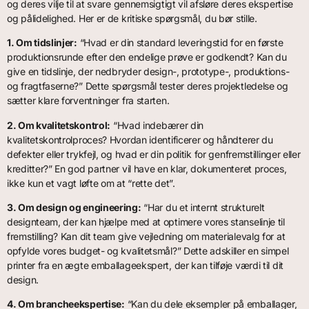
og deres vilje til at svare gennemsigtigt vil afsløre deres ekspertise
og pålidelighed. Her er de kritiske spørgsmål, du bør stille.
1. Om tidslinjer:
“Hvad er din standard leveringstid for en første
produktionsrunde efter den endelige prøve er godkendt? Kan du
give en tidslinje, der nedbryder design-, prototype-, produktions-
og fragtfaserne?” Dette spørgsmål tester deres projektledelse og
sætter klare forventninger fra starten.
2. Om kvalitetskontrol:
“Hvad indebærer din
kvalitetskontrolproces? Hvordan identificerer og håndterer du
defekter eller trykfejl, og hvad er din politik for genfremstillinger eller
kreditter?” En god partner vil have en klar, dokumenteret proces,
ikke kun et vagt løfte om at “rette det”.
3. Om design og engineering:
“Har du et internt strukturelt
designteam, der kan hjælpe med at optimere vores stanselinje til
fremstilling? Kan dit team give vejledning om materialevalg for at
opfylde vores budget- og kvalitetsmål?” Dette adskiller en simpel
printer fra en ægte emballageekspert, der kan tilføje værdi til dit
design.
4. Om brancheekspertise:
“Kan du dele eksempler på emballager,