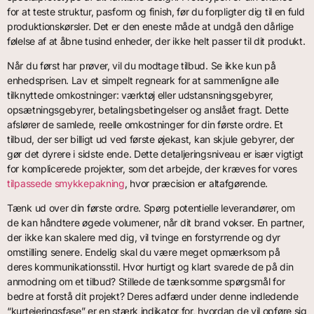
for at teste struktur, pasform og finish, før du forpligter dig til en fuld
produktionskørsler. Det er den eneste måde at undgå den dårlige
følelse af at åbne tusind enheder, der ikke helt passer til dit produkt.
Når du først har prøver, vil du modtage tilbud. Se ikke kun på
enhedsprisen. Lav et simpelt regneark for at sammenligne alle
tilknyttede omkostninger: værktøj eller udstansningsgebyrer,
opsætningsgebyrer, betalingsbetingelser og anslået fragt. Dette
afslører de samlede, reelle omkostninger for din første ordre. Et
tilbud, der ser billigt ud ved første øjekast, kan skjule gebyrer, der
gør det dyrere i sidste ende. Dette detaljeringsniveau er især vigtigt
for komplicerede projekter, som det arbejde, der kræves for vores
tilpassede smykkepakning
, hvor præcision er altafgørende.
Tænk ud over din første ordre. Spørg potentielle leverandører, om
de kan håndtere øgede volumener, når dit brand vokser. En partner,
der ikke kan skalere med dig, vil tvinge en forstyrrende og dyr
omstilling senere. Endelig skal du være meget opmærksom på
deres kommunikationsstil. Hvor hurtigt og klart svarede de på din
anmodning om et tilbud? Stillede de tænksomme spørgsmål for
bedre at forstå dit projekt? Deres adfærd under denne indledende
“kurtejeringsfase” er en stærk indikator for, hvordan de vil opføre sig