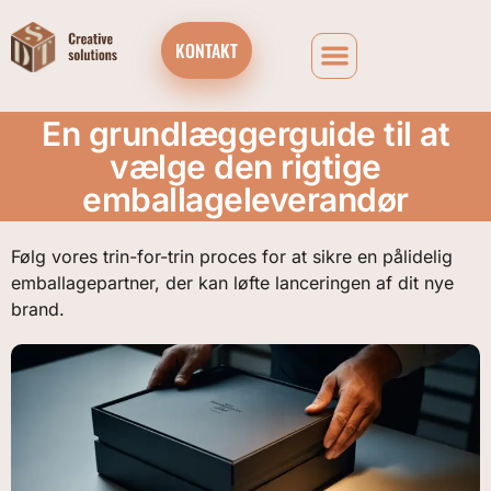
KONTAKT
VIRKSOMHEDS CHOKOLADEGAVEÆSKER OG ADVENTSKALENDERE
En grundlæggerguide til at
vælge den rigtige
emballageleverandør
Følg vores trin-for-trin proces for at sikre en pålidelig
emballagepartner, der kan løfte lanceringen af dit nye
brand.