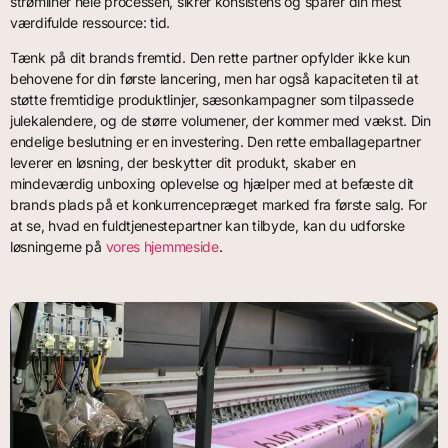
strømliner hele processen, sikrer konsistens og sparer din mest
værdifulde ressource: tid.
Tænk på dit brands fremtid. Den rette partner opfylder ikke kun
behovene for din første lancering, men har også kapaciteten til at
støtte fremtidige produktlinjer, sæsonkampagner som tilpassede
julekalendere, og de større volumener, der kommer med vækst. Din
endelige beslutning er en investering. Den rette emballagepartner
leverer en løsning, der beskytter dit produkt, skaber en
mindeværdig unboxing oplevelse og hjælper med at befæste dit
brands plads på et konkurrencepræget marked fra første salg. For
at se, hvad en fuldtjenestepartner kan tilbyde, kan du udforske
løsningerne på
vores hjemmeside
.