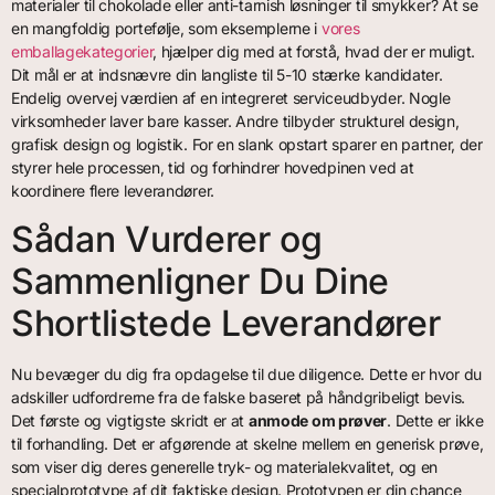
materialer til chokolade eller anti-tarnish løsninger til smykker? At se
en mangfoldig portefølje, som eksemplerne i
vores
emballagekategorier
, hjælper dig med at forstå, hvad der er muligt.
Dit mål er at indsnævre din langliste til 5-10 stærke kandidater.
Endelig overvej værdien af en integreret serviceudbyder. Nogle
virksomheder laver bare kasser. Andre tilbyder strukturel design,
grafisk design og logistik. For en slank opstart sparer en partner, der
styrer hele processen, tid og forhindrer hovedpinen ved at
koordinere flere leverandører.
Sådan Vurderer og
Sammenligner Du Dine
Shortlistede Leverandører
Nu bevæger du dig fra opdagelse til due diligence. Dette er hvor du
adskiller udfordrerne fra de falske baseret på håndgribeligt bevis.
Det første og vigtigste skridt er at
anmode om prøver
. Dette er ikke
til forhandling. Det er afgørende at skelne mellem en generisk prøve,
som viser dig deres generelle tryk- og materialekvalitet, og en
specialprototype af dit faktiske design. Prototypen er din chance