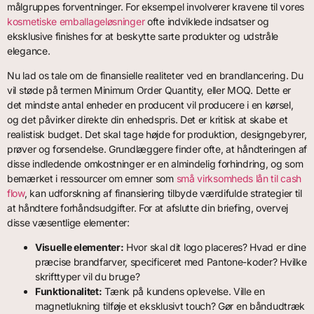
målgruppes forventninger. For eksempel involverer kravene til vores
kosmetiske emballageløsninger
ofte indviklede indsatser og
eksklusive finishes for at beskytte sarte produkter og udstråle
elegance.
Nu lad os tale om de finansielle realiteter ved en brandlancering. Du
vil støde på termen Minimum Order Quantity, eller MOQ. Dette er
det mindste antal enheder en producent vil producere i en kørsel,
og det påvirker direkte din enhedspris. Det er kritisk at skabe et
realistisk budget. Det skal tage højde for produktion, designgebyrer,
prøver og forsendelse. Grundlæggere finder ofte, at håndteringen af
disse indledende omkostninger er en almindelig forhindring, og som
bemærket i ressourcer om emner som
små virksomheds lån til cash
flow
, kan udforskning af finansiering tilbyde værdifulde strategier til
at håndtere forhåndsudgifter. For at afslutte din briefing, overvej
disse væsentlige elementer:
Visuelle elementer:
Hvor skal dit logo placeres? Hvad er dine
præcise brandfarver, specificeret med Pantone-koder? Hvilke
skrifttyper vil du bruge?
Funktionalitet:
Tænk på kundens oplevelse. Ville en
magnetlukning tilføje et eksklusivt touch? Gør en båndudtræk