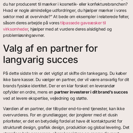
du har produceret til mærker i kosmetik- eller konfekturebranchen?
Hvad er nogle almindelige udfordringer, du hjælper mærker i vores
sektor med at overvinde?” At bede om eksempler i relaterede felter,
såsom deres arbejde på vores
tilpassede gaveæsker til
virksomheder
, hjælper med at vurdere deres alsidighed og
problemløsningsevner.
Valg af en partner for
langvarig succes
På dette sidste trin er det vigtigt at skifte din tankegang. Du køber
ikke bare kasser. Du vælger en partner, der vil være ansvarlig for dit
brands fysiske identitet. Der er en klar forskel: en leverandør
opfylder en ordre, mens en
partner investerer i dit brand’s succes
ved at levere ekspertise, vejledning og støtte.
Værdien af en partner, der tilbyder end-to-end tjenester, kan ikke
overvurderes. For en grundlægger, der jonglerer med et dusin
prioriteter, er det en betydelig fordel at have ét kontaktpunkt for
strukturelt design, grafisk design, produktion og global levering. Det