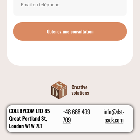
Obtenez une consultation
COLLBYCOM LTD 85
+48 668 439
info@dst-
Great Portland St,
709
pack.com
London W1W 7LT