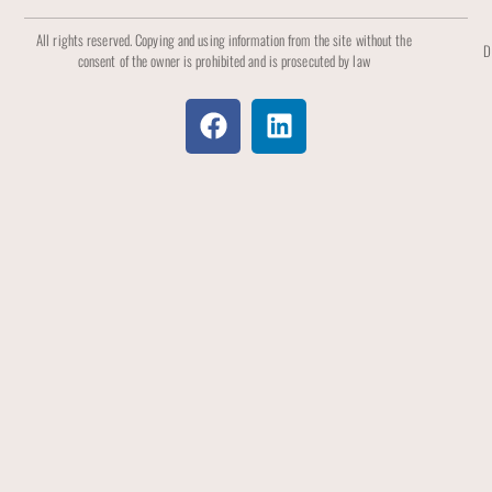
All rights reserved. Copying and using information from the site without the
D
consent of the owner is prohibited and is prosecuted by law