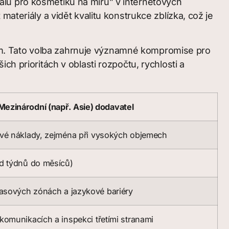
alů pro kosmetiku na míru” v internetových
ateriály a vidět kvalitu konstrukce zblízka, což je
em. Tato volba zahrnuje významné kompromise pro
ch prioritách v oblasti rozpočtu, rychlosti a
Mezinárodní (např. Asie) dodavatel
ové náklady, zejména při vysokých objemech
od týdnů do měsíců)
asových zónách a jazykové bariéry
komunikacích a inspekci třetími stranami