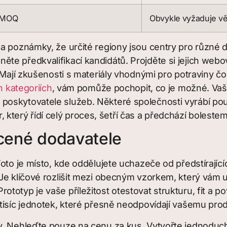
í MOQ
Obvykle vyžaduje vě
ba poznámky, že určité regiony jsou centry pro různé
 předkvalifikací kandidátů. Projděte si jejich webové
 Mají zkušenosti s materiály vhodnými pro potraviny č
 kategoriích
, vám pomůže pochopit, co je možné. Vaší
skytovatele služeb. Některé společnosti vyrábí pouze 
er, který řídí celý proces, šetří čas a předchází boleste
ácené dodavatele
oto je místo, kde oddělujete uchazeče od předstírajíc
 Je klíčové rozlišit mezi obecným vzorkem, který vám uk
totyp je vaše příležitost otestovat strukturu, fit a p
tisíc jednotek, které přesně neodpovídají vašemu pro
y. Nehleďte pouze na cenu za kus. Vytvořte jednoduch