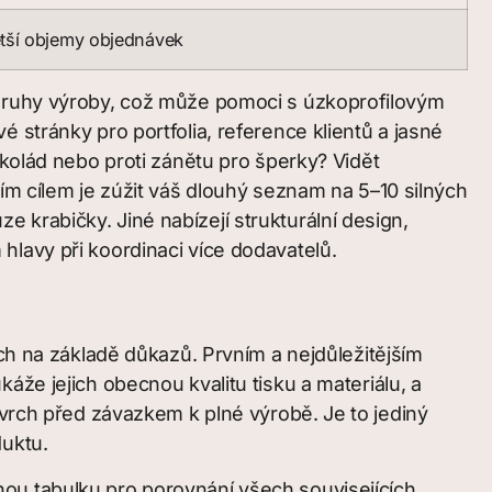
tší objemy objednávek
 druhy výroby, což může pomoci s úzkoprofilovým
 stránky pro portfolia, reference klientů a jasné
okolád nebo proti zánětu pro šperky? Vidět
m cílem je zúžit váš dlouhý seznam na 5–10 silných
krabičky. Jiné nabízejí strukturální design,
m hlavy při koordinaci více dodavatelů.
ích na základě důkazů. Prvním a nejdůležitějším
áže jejich obecnou kvalitu tisku a materiálu, a
ovrch před závazkem k plné výrobě. Je to jediný
duktu.
ou tabulku pro porovnání všech souvisejících