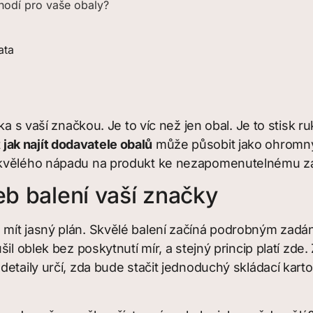
e hodí pro vaše obaly?
ata
a s vaší značkou. Je to víc než jen obal. Je to stisk ru
t
jak najít dodavatele obalů
může působit jako ohromný 
skvělého nápadu na produkt ke nezapomenutelnému záž
eb balení vaší značky
mít jasný plán. Skvělé balení začíná podrobným zadán
šil oblek bez poskytnutí mír, a stejný princip platí z
detaily určí, zda bude stačit jednoduchý skládací kar