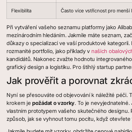
Flexibilita
Často více vstřícnost pro menš
Při vytváření vašeho seznamu platformy jako Aliba
mezinárodním hledáním. Jakmile máte seznam, začněte
důkazy o specializaci ve vaší produktové kategorii.
rozmanité portfolio, jako příklady v
našich obalových
kandidátů. Nakonec zvažte hodnotu integrovaného po
grafický design a logistiku. Pro štíhlý startup partn
Jak prověřit a porovnat zkr
Nyní se přesouváte od objevování k náležité péči. T
krokem je
požádat o vzorky
. To je nevyjednatelné.
vlastním prototypem vašeho skutečného designu. Pro
způsob, jak se vyhnout tomu pocitu, když otevřete 
Jakmile budete mít vzorky, obdržíte cenové nabídk