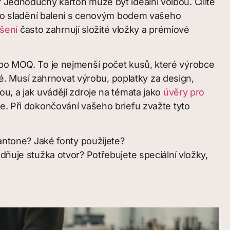
 Jednoduchý karton může být ideální volbou. Cílíte
de o sladění balení s cenovým bodem vašeho
šení
často zahrnují složité vložky a prémiové
nebo MOQ. To je nejmenší počet kusů, které výrobce
cké. Musí zahrnovat výrobu, poplatky za design,
ou, a jak uvádějí zdroje na témata jako
úvěry pro
je. Při dokončování vašeho briefu zvažte tyto
ntone? Jaké fonty použijete?
ňuje stužka otvor? Potřebujete speciální vložky,