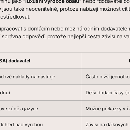
mínů jako “
luxusní výrobce obalů
” nebo “dodavatel ob
sou také neocenitelné, protože nabízejí možnost cítit m
ostředkovat.
polupracovat s domácím nebo mezinárodním dodavatel
 správná odpověď, protože nejlepší cesta závisí na vaši
SA) dodavatel
adové náklady na nástroje
Často nižší jednotk
ýdnu)
Delší dodací časy (
ové zóně a jazyce
Možné překážky v č
 dohled nad výrobou
Závisí na dálkových 