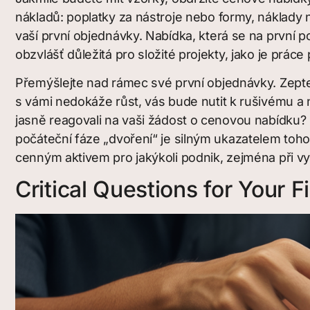
nákladů: poplatky za nástroje nebo formy, náklady
vaší první objednávky. Nabídka, která se na první p
obzvlášť důležitá pro složité projekty, jako je prá
Přemýšlejte nad rámec své první objednávky. Zeptej
s vámi nedokáže růst, vás bude nutit k rušivému a
jasně reagovali na vaši žádost o cenovou nabídku?
počáteční fáze „dvoření“ je silným ukazatelem toho,
cenným aktivem pro jakýkoli podnik, zejména při v
Critical Questions for Your 