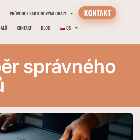
KONTAKT
PRŮVODCE KARTONOVÝMI OBALY
BALŮ
KONTAKT
BLOG
CS
běr správného
ů