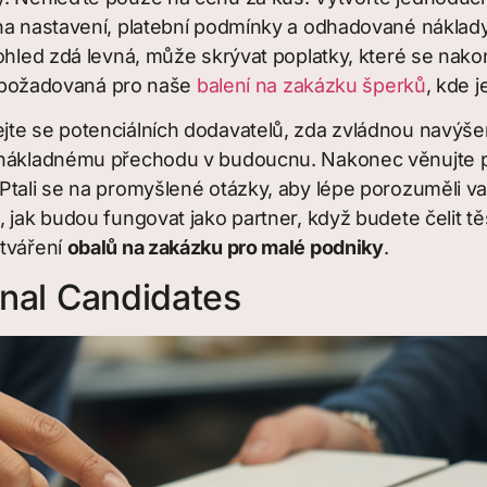
 na nastavení, platební podmínky a odhadované náklad
ohled zdá levná, může skrývat poplatky, které se nako
ce požadovaná pro naše
balení na zakázku šperků
, kde j
te se potenciálních dodavatelů, zda zvládnou navýšen
 nákladnému přechodu v budoucnu. Nakonec věnujte po
 Ptali se na promyšlené otázky, aby lépe porozuměli 
 jak budou fungovat jako partner, když budete čelit těs
ytváření
obalů na zakázku pro malé podniky
.
Final Candidates