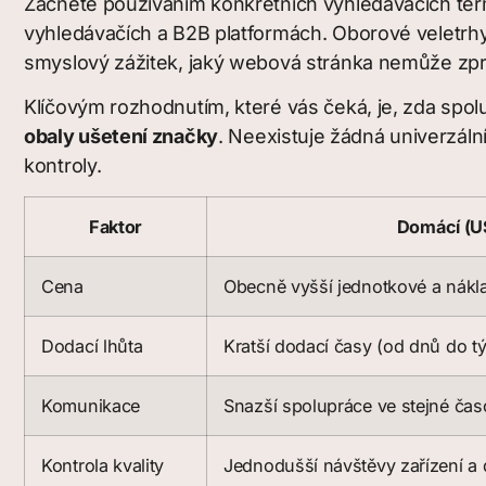
Začněte používáním konkrétních vyhledávacích ter
vyhledávačích a B2B platformách. Oborové veletrhy j
smyslový zážitek, jaký webová stránka nemůže zpr
Klíčovým rozhodnutím, které vás čeká, je, zda s
obaly ušetení značky
. Neexistuje žádná univerzální
kontroly.
Faktor
Domácí (U
Cena
Obecně vyšší jednotkové a nákl
Dodací lhůta
Kratší dodací časy (od dnů do t
Komunikace
Snazší spolupráce ve stejné čas
Kontrola kvality
Jednodušší návštěvy zařízení a