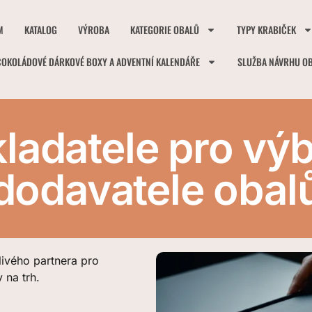
M
KATALOG
VÝROBA
KATEGORIE OBALŮ
TYPY KRABIČEK
ČOKOLÁDOVÉ DÁRKOVÉ BOXY A ADVENTNÍ KALENDÁŘE
SLUŽBA NÁVRHU O
ladatele pro vý
dodavatele obal
livého partnera pro
 na trh.