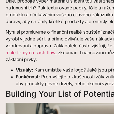
Dále, propojte výběr materiálu s identitou vaší zn
na luxusní trh? Pak texturované papíry, fólie a ra
produktu a očekáváním vašeho cílového zákazníka
úpravy, aby chránily křehké produkty a přenesly el
Nyní si promluvíme o finanční realitě spuštění zna
vyrobí v jedné sérii, a přímo ovlivňuje vaše náklady
vzorkování a dopravu. Zakladatelé často zjišťují, ž
malé firmy na cash flow
, zkoumání financování může
základní prvky:
Vizuály:
Kam umístíte vaše logo? Jaké jsou př
Funkčnost:
Přemýšlejte o zkušenosti zákazník
aby produkty pevně držely, nebo okenní výřez,
Building Your List of Potenti