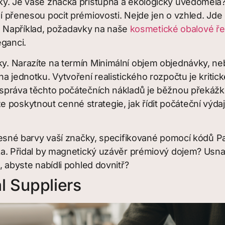
ačky. Je vaše značka přístupná a ekologicky uvědomělá?
žení přenesou pocit prémiovosti. Nejde jen o vzhled. J
. Například, požadavky na naše
kosmetické obalové ře
eganci.
čky. Narazíte na termín Minimální objem objednávky, 
 na jednotku. Vytvoření realistického rozpočtu je kriti
e správa těchto počátečních nákladů je běžnou překážk
 poskytnout cenné strategie, jak řídit počáteční výda
esné barvy vaší značky, specifikované pomocí kódů Pa
a. Přidal by magnetický uzávěr prémiový dojem? Usnad
 abyste nabídli pohled dovnitř?
al Suppliers