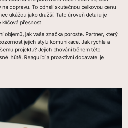
y na dopravu. To odhalí skutečnou celkovou cenu
nec ukážou jako dražší. Tato úroveň detailu je
e klíčová přesnost.
í objemů, jak vaše značka poroste. Partner, který
zornost jejich stylu komunikace. Jak rychle a
vašemu projektu? Jejich chování během této
né lhůtě. Reagující a proaktivní dodavatel je