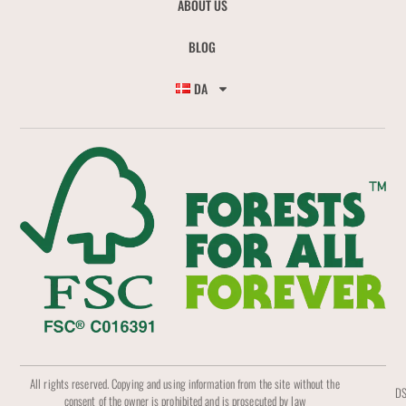
ABOUT US
BLOG
DA
All rights reserved. Copying and using information from the site without the
DS
consent of the owner is prohibited and is prosecuted by law