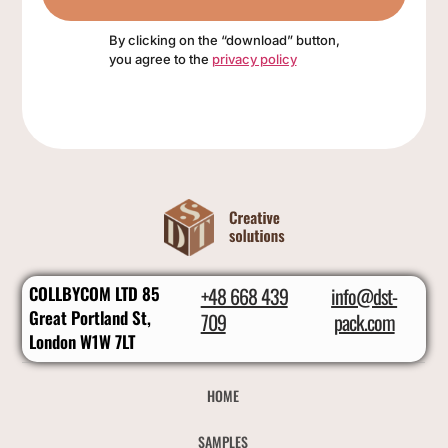
By clicking on the “download” button,
you agree to the
privacy policy
COLLBYCOM LTD 85
+48 668 439
info@dst-
Great Portland St,
709
pack.com
London W1W 7LT
HOME
SAMPLES