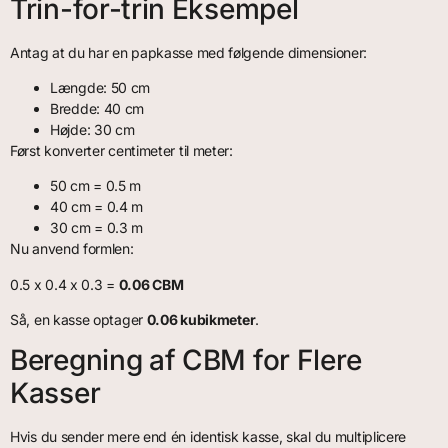
Trin-for-trin Eksempel
Antag at du har en papkasse med følgende dimensioner:
Længde: 50 cm
Bredde: 40 cm
Højde: 30 cm
Først konverter centimeter til meter:
50 cm = 0.5 m
40 cm = 0.4 m
30 cm = 0.3 m
Nu anvend formlen:
0.5 x 0.4 x 0.3 =
0.06 CBM
Så, en kasse optager
0.06 kubikmeter
.
Beregning af CBM for Flere
Kasser
Hvis du sender mere end én identisk kasse, skal du multiplicere