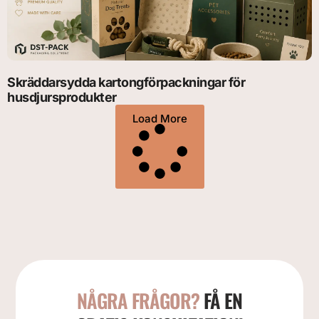
Skräddarsydda kartongförpackningar för
husdjursprodukter
Load More
NÅGRA FRÅGOR?
FÅ EN