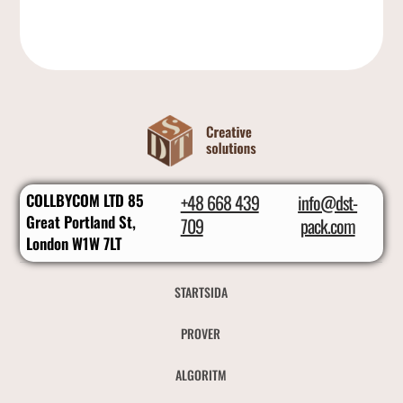
COLLBYCOM LTD 85
+48 668 439
info@dst-
Great Portland St,
709
pack.com
London W1W 7LT
STARTSIDA
PROVER
ALGORITM