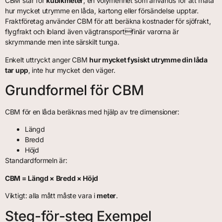
CBM står för
kubikmeter
, en volymenhet som används för att mäta
hur mycket utrymme en låda, kartong eller försändelse upptar.
Fraktföretag använder CBM för att beräkna kostnader för sjöfrakt,
flygfrakt och ibland även vägtransportfinär varorna är
skrymmande men inte särskilt tunga.
Enkelt uttryckt anger CBM
hur mycket fysiskt utrymme din låda
tar upp
, inte hur mycket den väger.
Grundformel för CBM
CBM för en låda beräknas med hjälp av tre dimensioner:
Längd
Bredd
Höjd
Standardformeln är:
CBM = Längd × Bredd × Höjd
Viktigt: alla mått måste vara i
meter
.
Steg-för-steg Exempel