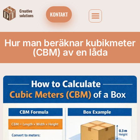
KONTAKT
Hur man beräknar kubikmeter
(CBM) av en låda