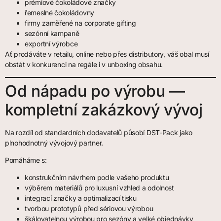
prémiové čokoládové značky
řemeslné čokoládovny
firmy zaměřené na corporate gifting
sezónní kampaně
exportní výrobce
Ať prodáváte v retailu, online nebo přes distributory, váš obal musí
obstát v konkurenci na regále i v unboxing obsahu.
Od nápadu po výrobu —
kompletní zakázkový vývoj
Na rozdíl od standardních dodavatelů působí DST-Pack jako
plnohodnotný vývojový partner.
Pomáháme s:
konstrukčním návrhem podle vašeho produktu
výběrem materiálů pro luxusní vzhled a odolnost
integrací značky a optimalizací tisku
tvorbou prototypů před sériovou výrobou
škálovatelnou výrobou pro sezóny a velké objednávky