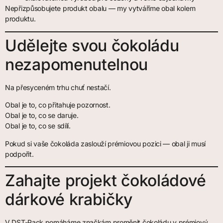
Nepřizpůsobujete produkt obalu — my vytváříme obal kolem
produktu.
Udělejte svou čokoládu
nezapomenutelnou
Na přesyceném trhu chuť nestačí.
Obal je to, co přitahuje pozornost.
Obal je to, co se daruje.
Obal je to, co se sdílí.
Pokud si vaše čokoláda zaslouží prémiovou pozici — obal ji musí
podpořit.
Zahajte projekt čokoládové
dárkové krabičky
V DST-Pack pomáháme značkám proměnit čokoládu v prémiový