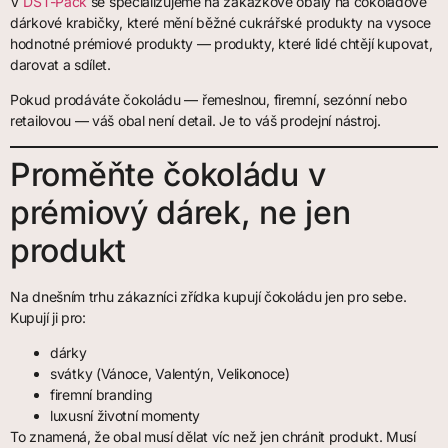
V
DST-Pack
se specializujeme na zakázkové obaly na čokoládové
dárkové krabičky, které mění běžné cukrářské produkty na vysoce
hodnotné prémiové produkty — produkty, které lidé chtějí kupovat,
darovat a sdílet.
Pokud prodáváte čokoládu — řemeslnou, firemní, sezónní nebo
retailovou — váš obal není detail. Je to váš prodejní nástroj.
Proměňte čokoládu v
prémiový dárek, ne jen
produkt
Na dnešním trhu zákazníci zřídka kupují čokoládu jen pro sebe.
Kupují ji pro:
dárky
svátky (Vánoce, Valentýn, Velikonoce)
firemní branding
luxusní životní momenty
To znamená, že obal musí dělat víc než jen chránit produkt. Musí