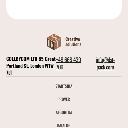
COLLBYCOM LTD 85 Great
+48 668 439
info@dst-
Portland St, London W1W
709
pack.com
7LT
STARTSIDA
PROVER
ALGORITM
KATALOG