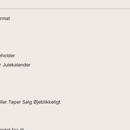
ormat
eholder
r Julekalender
ler Taper Salg Øjeblikkeligt
edet for ét