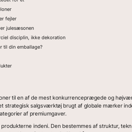
loner
r fejler
er julesæsonen
el disciplin, ikke dekoration
r til din emballage?
ukter
ditioner til en af de mest konkurrenceprægede og højv
 et strategisk salgsværktøj brugt af globale mærker in
 kategorier af premiumgaver.
 produkterne indeni. Den bestemmes af struktur, teknik