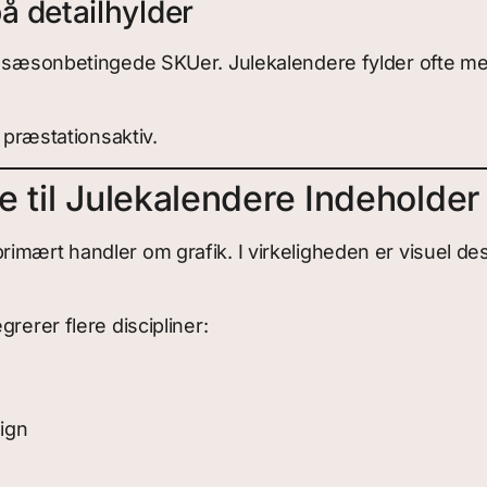
å detailhylder
d sæsonbetingede SKUer. Julekalendere fylder ofte meg
t præstationsaktiv.
 til Julekalendere Indeholder
imært handler om grafik. I virkeligheden er visuel des
rerer flere discipliner:
ign