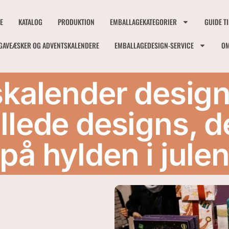
E
KATALOG
PRODUKTION
EMBALLAGEKATEGORIER
GUIDE T
GAVEÆSKER OG ADVENTSKALENDERE
EMBALLAGEDESIGN-SERVICE
OM
kalender design
llede designs, d
på hylden i jule