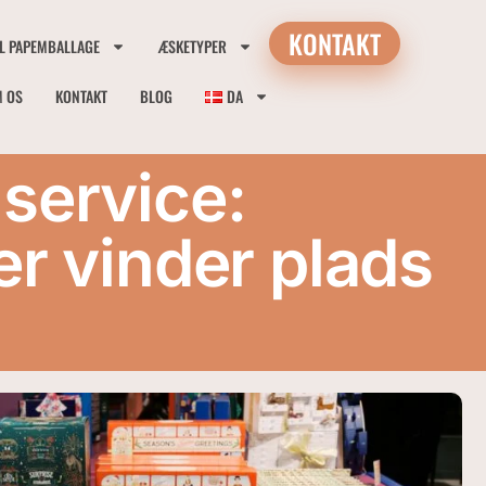
KONTAKT
IL PAPEMBALLAGE
ÆSKETYPER
 OS
KONTAKT
BLOG
DA
service:
er vinder plads
n