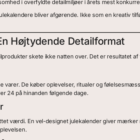
omhed i overfyldte detailmiljøer i årets mest konku
 julekalendere bliver afgørende. Ikke som en kreativ ti
En Højtydende Detailformat
produkter skete ikke natten over. Det er resultatet af t
 varer. De køber oplevelser, ritualer og følelsesmæss
over 24 på hinanden følgende dage.
r
ttet værdi. En vel-designet julekalender giver mærker m
plevelsen.