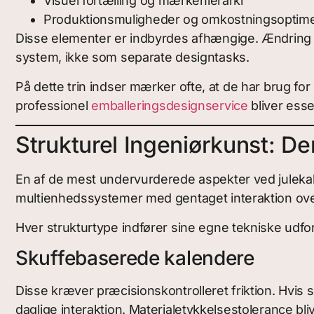
Visuel fortælling og mærkehierarki
Produktionsmuligheder og omkostningsoptime
Disse elementer er indbyrdes afhængige. Ændring af
system, ikke som separate designtasks.
På dette trin indser mærker ofte, at de har brug for 
professionel
emballeringsdesignservice
bliver esse
Strukturel Ingeniørkunst: De
En af de mest undervurderede aspekter ved julekal
multienhedssystemer med gentaget interaktion over
Hver strukturtype indfører sine egne tekniske udfo
Skuffebaserede kalendere
Disse kræver præcisionskontrolleret friktion. Hvis 
daglige interaktion. Materialetykkelsestolerance blive