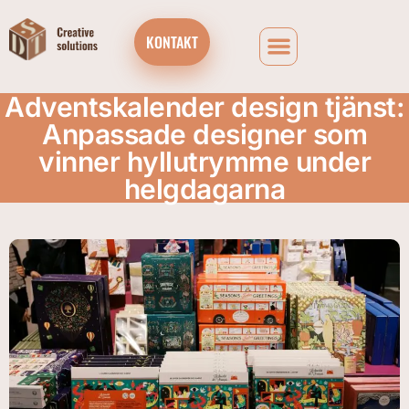
KONTAKT
Adventskalender design tjänst:
Anpassade designer som
vinner hyllutrymme under
helgdagarna