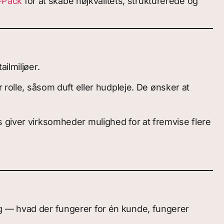
-Pack
for at skabe højkvalitets, strukturerede og
ilmiljøer.
 rolle, såsom duft eller hudpleje. De ønsker at
s giver virksomheder mulighed for at fremvise flere
ig — hvad der fungerer for én kunde, fungerer