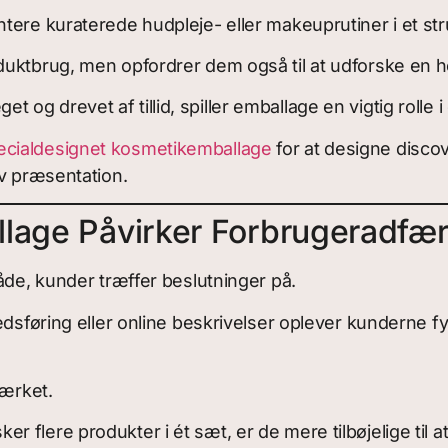
tere kuraterede hudpleje- eller makeuprutiner i et str
ktbrug, men opfordrer dem også til at udforske en hel 
g drevet af tillid, spiller emballage en vigtig rolle i
ecialdesignet kosmetikemballage
for at designe discov
iv præsentation.
llage Påvirker Forbrugeradfæ
åde, kunder træffer beslutninger på.
dsføring eller online beskrivelser oplever kunderne fys
mærket.
lere produkter i ét sæt, er de mere tilbøjelige til at