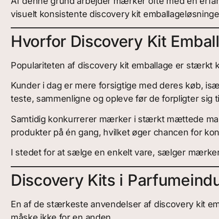
Af denne grund arbejder mærker ofte med en erfa
visuelt konsistente discovery kit emballageløsninge
Hvorfor Discovery Kit Embal
Populariteten af discovery kit emballage er stærkt 
Kunder i dag er mere forsigtige med deres køb, især 
teste, sammenligne og opleve før de forpligter sig til
Samtidig konkurrerer mærker i stærkt mættede marke
produkter på én gang, hvilket øger chancen for kon
I stedet for at sælge en enkelt vare, sælger mærker
Discovery Kits i Parfumeindu
En af de stærkeste anvendelser af discovery kit e
måske ikke for en anden.