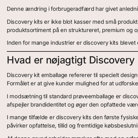
Denne ændring i forbrugeradfærd har givet anlednin
Discovery kits er ikke blot kasser med små produk
produktsortiment på en struktureret, premium og 
Inden for mange industrier er discovery kits blevet 
Hvad er nøjagtigt Discovery
Discovery kit emballage refererer til specielt desi
Formålet er at give kunder mulighed for at udforsk
I modsætning til standard prøveemballage er discove
afspejler brandidentitet og øger den opfattede værd
I mange tilfælde er discovery kits den første fysis
påvirker opfattelse, tillid og fremtidige købsbeslutn