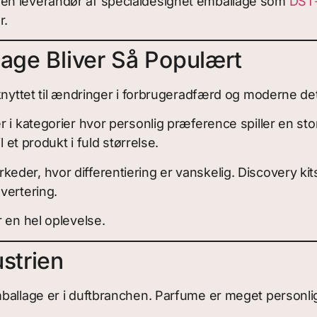
ren leverandør af specialdesignet emballage som
DST
r.
lage Bliver Så Populært
knyttet til ændringer i forbrugeradfærd og moderne deta
i kategorier hvor personlig præference spiller en stor
 et produkt i fuld størrelse.
der, hvor differentiering er vanskelig. Discovery kit
vertering.
 en hel oplevelse.
strien
mballage er i duftbranchen. Parfume er meget personl