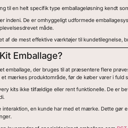
g til en helt specifik type emballageløsning kendt s
ter indeni. De er omhyggeligt udformede emballagesys
oplevelsesdrevet måde.
et af de mest effektive værktøjer til kundetilegnelse, b
 Kit Emballage?
gnet emballage, der bruges til at præsentere flere prøv
e et mærkes produktområde, før de køber varer i fuld s
ry kits ikke tilfældige eller rent funktionelle. De er
i.
ke interaktion, en kunde har med et mærke. Dette gør e
inger.