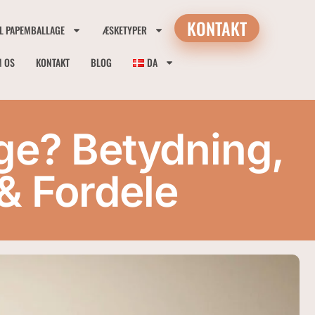
KONTAKT
IL PAPEMBALLAGE
ÆSKETYPER
 OS
KONTAKT
BLOG
DA
ge? Betydning,
& Fordele