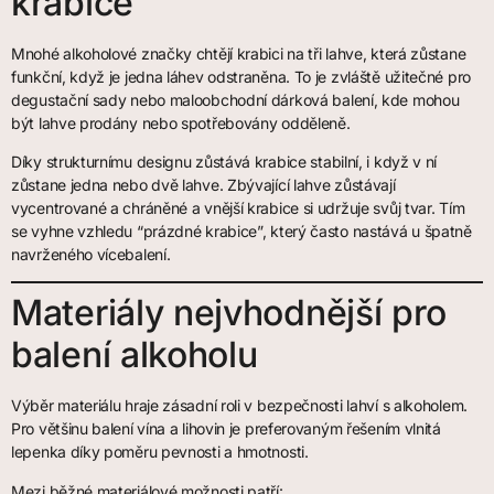
krabice
Mnohé alkoholové značky chtějí krabici na tři lahve, která zůstane
funkční, když je jedna láhev odstraněna. To je zvláště užitečné pro
degustační sady nebo maloobchodní dárková balení, kde mohou
být lahve prodány nebo spotřebovány odděleně.
Díky strukturnímu designu zůstává krabice stabilní, i když v ní
zůstane jedna nebo dvě lahve. Zbývající lahve zůstávají
vycentrované a chráněné a vnější krabice si udržuje svůj tvar. Tím
se vyhne vzhledu “prázdné krabice”, který často nastává u špatně
navrženého vícebalení.
Materiály nejvhodnější pro
balení alkoholu
Výběr materiálu hraje zásadní roli v bezpečnosti lahví s alkoholem.
Pro většinu balení vína a lihovin je preferovaným řešením vlnitá
lepenka díky poměru pevnosti a hmotnosti.
Mezi běžné materiálové možnosti patří: