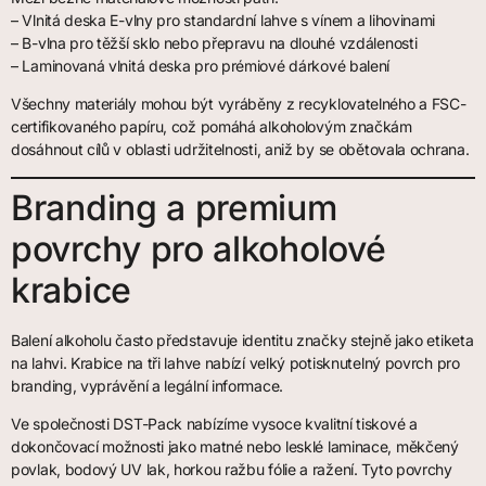
– Vlnitá deska E-vlny pro standardní lahve s vínem a lihovinami
– B-vlna pro těžší sklo nebo přepravu na dlouhé vzdálenosti
– Laminovaná vlnitá deska pro prémiové dárkové balení
Všechny materiály mohou být vyráběny z recyklovatelného a FSC-
certifikovaného papíru, což pomáhá alkoholovým značkám
dosáhnout cílů v oblasti udržitelnosti, aniž by se obětovala ochrana.
Branding a premium
povrchy pro alkoholové
krabice
Balení alkoholu často představuje identitu značky stejně jako etiketa
na lahvi. Krabice na tři lahve nabízí velký potisknutelný povrch pro
branding, vyprávění a legální informace.
Ve společnosti DST-Pack nabízíme vysoce kvalitní tiskové a
dokončovací možnosti jako matné nebo lesklé laminace, měkčený
povlak, bodový UV lak, horkou ražbu fólie a ražení. Tyto povrchy