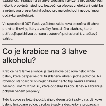
vzdálenosti. Krabice na tři lahve speciálně navržená pro alkohol řeší
několik problémů najednou: bezpečnou přepravu, efektivní logistiku
a prémiovou prezentaci vhodnou pro maloobchodní nebo přímou
dodávku spotřebiteli.
Ve společnosti DST-Pack vyrábíme zakázková balení na tři lahve
pro víno, lihoviny, likéry a značky řemeslného alkoholu, které
potřebují spolehlivou ochranu a zároveň profesionální, značkový
vzhled.
Co je krabice na 3 lahve
alkoholu?
Krabice na 3 lahve alkoholu je zakázkové papírové nebo vlnité
balení, které bezpečně drží tři skleněné lahve v jedné jednotce. Na
rozdíl od standardních vnějších krabic tento typ balení zahrnuje
zesílenou vnitřní strukturu, která odděluje každou láhev a zabraňuje
pohybu během přepravy.
Tyto krabice se běžně používají pro degustační sady vína, dárkové
balení, limitované edice, vzorkové sady z destilérky a propagační