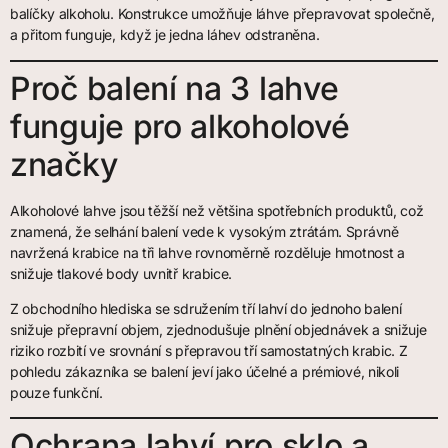
balíčky alkoholu. Konstrukce umožňuje láhve přepravovat společně,
a přitom funguje, když je jedna láhev odstraněna.
Proč balení na 3 lahve
funguje pro alkoholové
značky
Alkoholové lahve jsou těžší než většina spotřebních produktů, což
znamená, že selhání balení vede k vysokým ztrátám. Správně
navržená krabice na tři lahve rovnoměrně rozděluje hmotnost a
snižuje tlakové body uvnitř krabice.
Z obchodního hlediska se sdružením tří lahví do jednoho balení
snižuje přepravní objem, zjednodušuje plnění objednávek a snižuje
riziko rozbití ve srovnání s přepravou tří samostatných krabic. Z
pohledu zákazníka se balení jeví jako účelné a prémiové, nikoli
pouze funkční.
Ochrana lahví pro sklo a