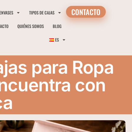
CONTACTO
 ENVASES
TIPOS DE CAJAS
TACTO
QUIÉNES SOMOS
BLOG
ES
jas para Ropa
Encuentra con
ca