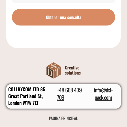
Obtener una consulta
COLLBYCOM LTD 85
+48 668 439
info@dst-
Great Portland St,
709
pack.com
London W1W 7LT
PÁGINA PRINCIPAL