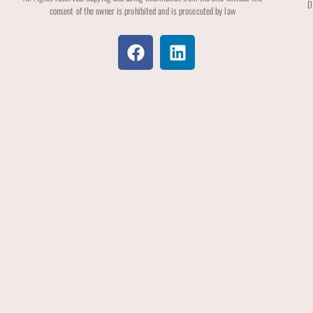
D
consent of the owner is prohibited and is prosecuted by law