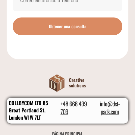
Obtener una consulta
COLLBYCOM LTD 85
+48 668 439
info@dst-
Great Portland St,
709
pack.com
London W1W 7LT
PÁGINA PRINCIPAL