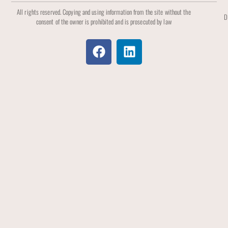
All rights reserved. Copying and using information from the site without the
D
consent of the owner is prohibited and is prosecuted by law