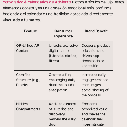
corporativo & calendarios de Adviento
u otros artículos de lujo, estos
elementos construyen una conexión emocional más profunda,
haciendo del calendario una tradición apreciada directamente
vinculada a tu marca.
Feature
Consumer
Brand Benefit
Experience
QR-Linked AR
Unlocks exclusive
Deepens product
Content
digital content
education and
(tutorials, stories,
drives app
filters)
downloads or
site traffic
Gamified
Creates a fun,
Increases daily
Structure (e.g.,
challenging daily
engagement and
Puzzle)
ritual that builds
encourages
anticipation
social sharing of
the process
Hidden
Adds an element
Enhances
Compartments
of surprise and
perceived value
discovery
and makes the
beyond the daily
calendar feel
door
more intricate