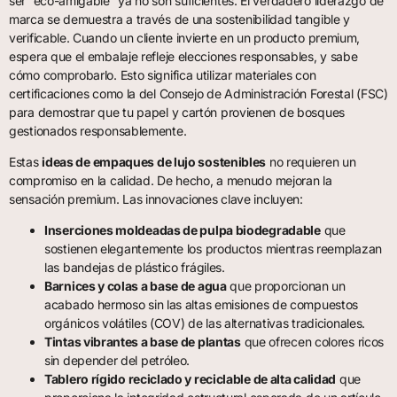
ser “eco-amigable” ya no son suficientes. El verdadero liderazgo de
marca se demuestra a través de una sostenibilidad tangible y
verificable. Cuando un cliente invierte en un producto premium,
espera que el embalaje refleje elecciones responsables, y sabe
cómo comprobarlo. Esto significa utilizar materiales con
certificaciones como la del Consejo de Administración Forestal (FSC)
para demostrar que tu papel y cartón provienen de bosques
gestionados responsablemente.
Estas
ideas de empaques de lujo sostenibles
no requieren un
compromiso en la calidad. De hecho, a menudo mejoran la
sensación premium. Las innovaciones clave incluyen:
Inserciones moldeadas de pulpa biodegradable
que
sostienen elegantemente los productos mientras reemplazan
las bandejas de plástico frágiles.
Barnices y colas a base de agua
que proporcionan un
acabado hermoso sin las altas emisiones de compuestos
orgánicos volátiles (COV) de las alternativas tradicionales.
Tintas vibrantes a base de plantas
que ofrecen colores ricos
sin depender del petróleo.
Tablero rígido reciclado y reciclable de alta calidad
que