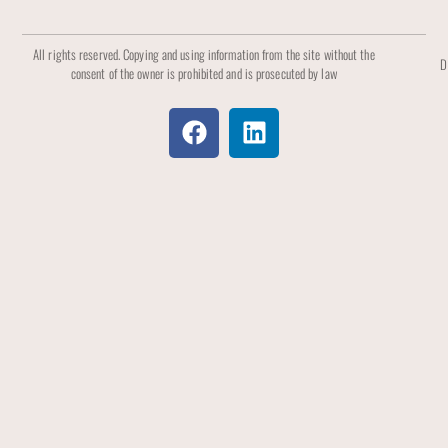
All rights reserved. Copying and using information from the site without the
D
consent of the owner is prohibited and is prosecuted by law