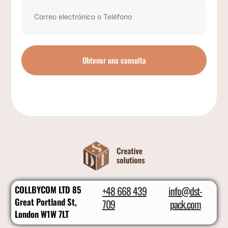
Obtener una consulta
COLLBYCOM LTD 85
+48 668 439
info@dst-
Great Portland St,
709
pack.com
London W1W 7LT