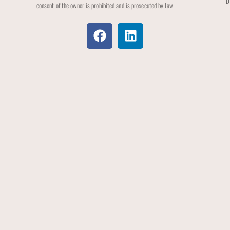
D
consent of the owner is prohibited and is prosecuted by law