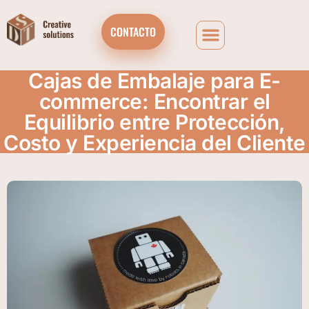
CONTACTO
Cajas de Embalaje para E-
commerce: Encontrar el
Equilibrio entre Protección,
Costo y Experiencia del Cliente