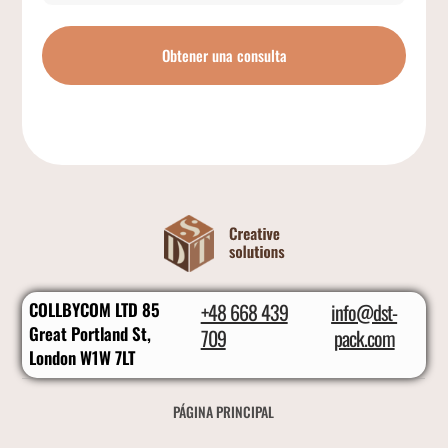
Obtener una consulta
COLLBYCOM LTD 85
+48 668 439
info@dst-
Great Portland St,
709
pack.com
London W1W 7LT
PÁGINA PRINCIPAL