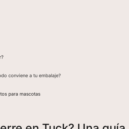
r?
todo conviene a tu embalaje?
ctos para mascotas
ierre en Tuck? Una guía