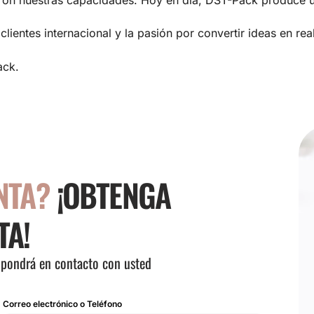
eron nuestras capacidades. Hoy en día, DST-Pack produce 
lientes internacional y la pasión por convertir ideas en re
ack.
NTA?
¡OBTENGA
TA!
e pondrá en contacto con usted
Correo electrónico o Teléfono