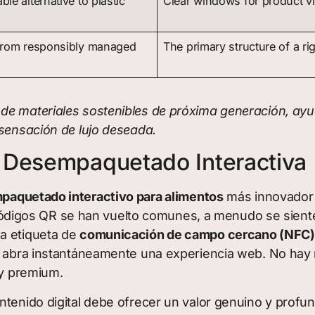
le alternative to plastic
Clear windows for product vis
from responsibly managed
The primary structure of a ri
de materiales sostenibles de próxima generación, ayu
 sensación de lujo deseada.
 Desempaquetado Interactiva
paquetado interactivo para alimentos
más innovador s
os códigos QR se han vuelto comunes, a menudo se sien
na etiqueta de
comunicación de campo cercano (NFC)
 y abra instantáneamente una experiencia web. No hay
 y premium.
tenido digital debe ofrecer un valor genuino y profund