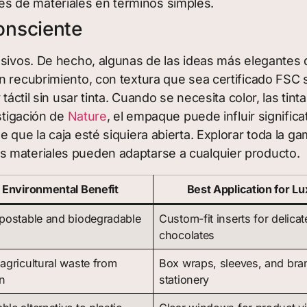
nes de materiales en términos simples.
onsciente
lusivos. De hecho, algunas de las ideas más elegantes
n recubrimiento, con textura que sea certificado FSC 
y táctil sin usar tinta. Cuando se necesita color, las 
estigación de
Nature
, el empaque puede influir signific
 que la caja esté siquiera abierta. Explorar toda la g
 materiales pueden adaptarse a cualquier producto.
 Environmental Benefit
Best Application for L
postable and biodegradable
Custom-fit inserts for delicat
chocolates
agricultural waste from
Box wraps, sleeves, and bra
n
stationery