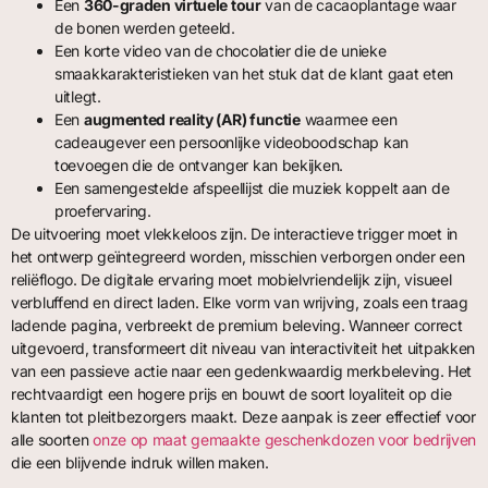
Een
360-graden virtuele tour
van de cacaoplantage waar
de bonen werden geteeld.
Een korte video van de chocolatier die de unieke
smaakkarakteristieken van het stuk dat de klant gaat eten
uitlegt.
Een
augmented reality (AR) functie
waarmee een
cadeaugever een persoonlijke videoboodschap kan
toevoegen die de ontvanger kan bekijken.
Een samengestelde afspeellijst die muziek koppelt aan de
proefervaring.
De uitvoering moet vlekkeloos zijn. De interactieve trigger moet in
het ontwerp geïntegreerd worden, misschien verborgen onder een
reliëflogo. De digitale ervaring moet mobielvriendelijk zijn, visueel
verbluffend en direct laden. Elke vorm van wrijving, zoals een traag
ladende pagina, verbreekt de premium beleving. Wanneer correct
uitgevoerd, transformeert dit niveau van interactiviteit het uitpakken
van een passieve actie naar een gedenkwaardig merkbeleving. Het
rechtvaardigt een hogere prijs en bouwt de soort loyaliteit op die
klanten tot pleitbezorgers maakt. Deze aanpak is zeer effectief voor
alle soorten
onze op maat gemaakte geschenkdozen voor bedrijven
die een blijvende indruk willen maken.