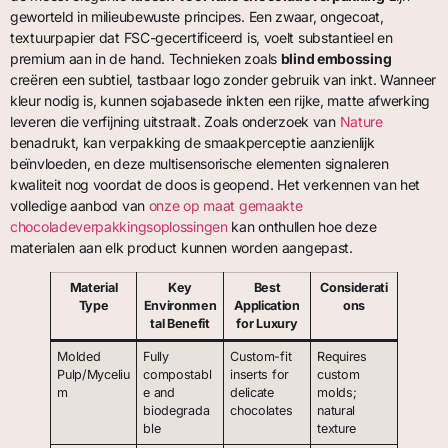
geworteld in milieubewuste principes. Een zwaar, ongecoat,
textuurpapier dat FSC-gecertificeerd is, voelt substantieel en
premium aan in de hand. Technieken zoals
blind embossing
creëren een subtiel, tastbaar logo zonder gebruik van inkt. Wanneer
kleur nodig is, kunnen sojabasede inkten een rijke, matte afwerking
leveren die verfijning uitstraalt. Zoals onderzoek van
Nature
benadrukt, kan verpakking de smaakperceptie aanzienlijk
beïnvloeden, en deze multisensorische elementen signaleren
kwaliteit nog voordat de doos is geopend. Het verkennen van het
volledige aanbod van
onze op maat gemaakte
chocoladeverpakkingsoplossingen
kan onthullen hoe deze
materialen aan elk product kunnen worden aangepast.
Material
Key
Best
Considerati
Type
Environmen
Application
ons
tal Benefit
for Luxury
Molded
Fully
Custom-fit
Requires
Pulp/Myceliu
compostabl
inserts for
custom
m
e and
delicate
molds;
biodegrada
chocolates
natural
ble
texture