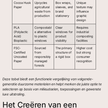
Cocoa Husk
Upcycles
Box wraps,
Unique
Paper
agricultural
sleeves, and
texture may
waste from
brand
influence
production
stationery
graphic
design
PLA
Compostabl
Clear
Requires
(Polylactic
e alternative
windows for
industrial
Acid)
to plastic
product
composting
Bioplastic
windows
visibility
facilities
FSC-
Sourced
The primary
Higher cost
Certified
from
structure of
but strong
Uncoated
responsibly
a rigid box
consumer
Paper
managed
recognition
forests
Deze tabel biedt een functionele vergelijking van volgende-
generatie duurzame materialen en helpt merken de juiste optie te
selecteren op basis van milieudoelen, toepassingen en gewenste
luxe uitstraling.
Het Creëren van een