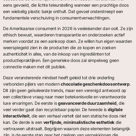
eens gevoeld, die lichte teleurstelling wanneer een prachtige doos
een wiebelig plastic bakje onthult. Dat gevoel onderstreept een
fundamentele verschuiving in consumentverwachtingen.
De Amerikaanse consument in 2026 is veeleisender dan ooit. Ze zijn
ethisch bewust, waarderen transparantie en onderzoeken actief
merken voordat ze een aankoop doen. Ze willen hun eigen waarden
weerspiegeld zien in de producten die ze kopen en zoeken
authenticiteit in alles, van de inkoop van ingrediënten tot
productiepraktijken. Een generieke doos zal simpelweg geen
connectie maken met dit publiek.
Deze veranderende mindset heeft geleid tot drie onderling
verbonden pijlers van modern
chocolade geschenkdoosontwerp
.
Dit zijn geen geïsoleerde trends, maar een verenigd antwoord op
een collectieve vraag naar meer betekenisvolle en verantwoorde
luxe ervaringen. De eerste is
geavanceerde duurzaamheid
, die
veel verder gaat dan recyclebaar papier. De tweede is
digitale
interactiviteit
, die een verhaal vertelt dat een statische doos niet
kan. De derde is een
verfijnde, minimalistische esthetiek
die
vertrouwen uitstraalt. Begrijpen waarom deze elementen belangrijk
zijn, is de eerste stap naar het creëren van verpakkingen die