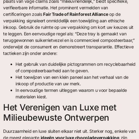
plaats van vage claims zoals “milieuvriendelijk,” biedt specifieke,
verifieerbare informatie. Het prominent vermelden van
certificeringen zoals
Fair Trade of Rainforest Alliance
op de
verpakking signaleert onmiddellijk een toewijding aan ethische
inkoop. Gebruik de ruimte op uw verpakking om kort uw keuzes uit
te leggen. Een eenvoudige regel als: “Deze tray is gemaakt van
teruggewonnen suikerrietvezel en is commercieel composteerbaar,”
onderwijst de consument en demonstreert transparantie. Effectieve
tactieken zijn onder andere:
Het gebruik van duidelijke pictogrammen om recyclebaarheid
of composteerbaarheid aan te geven.
Het toewijzen van een klein paneel aan het verhaal van de
inkoop of productie van uw merk.
In eenvoudige termen uitleggen waarom u voor bepaalde
materialen kiest.
Het Verenigen van Luxe met
Milieubewuste Ontwerpen
Duurzaamheid en luxe sluiten elkaar niet uit. Sterker nog, enkele van
de meest elegante
ideeën voor luxe chocoladeverpakking
zijn