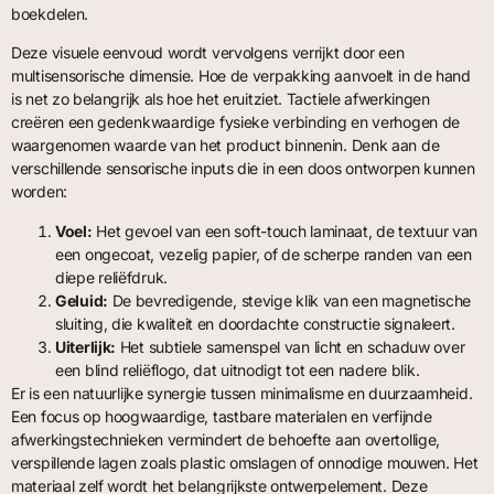
boekdelen.
Deze visuele eenvoud wordt vervolgens verrijkt door een
multisensorische dimensie. Hoe de verpakking aanvoelt in de hand
is net zo belangrijk als hoe het eruitziet. Tactiele afwerkingen
creëren een gedenkwaardige fysieke verbinding en verhogen de
waargenomen waarde van het product binnenin. Denk aan de
verschillende sensorische inputs die in een doos ontworpen kunnen
worden:
Voel:
Het gevoel van een soft-touch laminaat, de textuur van
een ongecoat, vezelig papier, of de scherpe randen van een
diepe reliëfdruk.
Geluid:
De bevredigende, stevige klik van een magnetische
sluiting, die kwaliteit en doordachte constructie signaleert.
Uiterlijk:
Het subtiele samenspel van licht en schaduw over
een blind reliëflogo, dat uitnodigt tot een nadere blik.
Er is een natuurlijke synergie tussen minimalisme en duurzaamheid.
Een focus op hoogwaardige, tastbare materialen en verfijnde
afwerkingstechnieken vermindert de behoefte aan overtollige,
verspillende lagen zoals plastic omslagen of onnodige mouwen. Het
materiaal zelf wordt het belangrijkste ontwerpelement. Deze