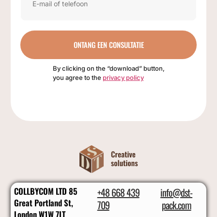
ONTANG EEN CONSULTATIE
By clicking on the “download” button,
you agree to the
privacy policy
COLLBYCOM LTD 85
+48 668 439
info@dst-
Great Portland St,
709
pack.com
London W1W 7LT