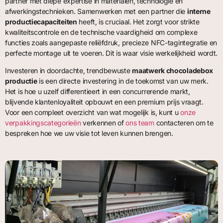
partner met diepe expertise in materialen, technologie en
afwerkingstechnieken. Samenwerken met een partner die
interne
productiecapaciteiten
heeft, is cruciaal. Het zorgt voor strikte
kwaliteitscontrole en de technische vaardigheid om complexe
functies zoals aangepaste reliëfdruk, precieze NFC-tagintegratie en
perfecte montage uit te voeren. Dit is waar visie werkelijkheid wordt.
Investeren in doordachte, trendbewuste
maatwerk chocoladebox
productie
is een directe investering in de toekomst van uw merk.
Het is hoe u uzelf differentieert in een concurrerende markt,
blijvende klantenloyaliteit opbouwt en een premium prijs vraagt.
Voor een compleet overzicht van wat mogelijk is, kunt u
onze
verpakkingscategorieën
verkennen of
ons team
contacteren om te
bespreken hoe we uw visie tot leven kunnen brengen.