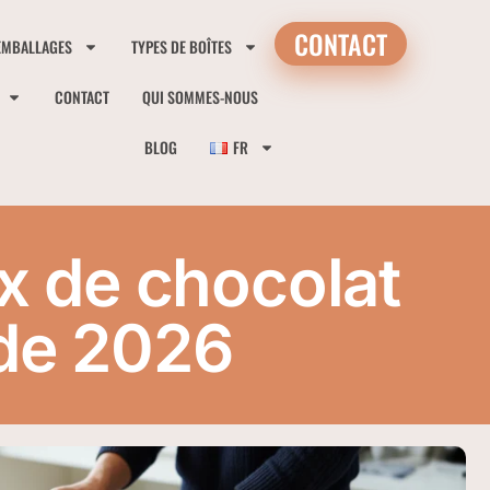
CONTACT
EMBALLAGES
TYPES DE BOÎTES
CONTACT
QUI SOMMES-NOUS
BLOG
FR
x de chocolat
de 2026