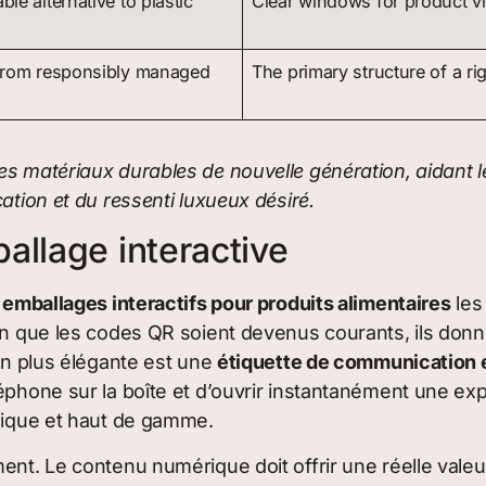
le alternative to plastic
Clear windows for product vis
from responsibly managed
The primary structure of a ri
es matériaux durables de nouvelle génération, aidant 
ation et du ressenti luxueux désiré.
allage interactive
s
emballages interactifs pour produits alimentaires
les
ien que les codes QR soient devenus courants, ils donn
ion plus élégante est une
étiquette de communication
éphone sur la boîte et d’ouvrir instantanément une expé
agique et haut de gamme.
ent. Le contenu numérique doit offrir une réelle valeur