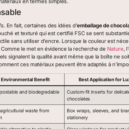
 matériaux en termes simples.
nsable
s. En fait, certaines des idées d’
emballage de chocola
uché et texturé qui est certifié FSC se sent substan
actile sans utiliser d’encre. Lorsque la couleur est né
on. Comme le met en évidence la recherche de
Nature
, 
els signalent la qualité avant même que la boîte ne so
omment ces matériaux peuvent être adaptés à n’impor
 Environmental Benefit
Best Application for L
postable and biodegradable
Custom-fit inserts for delicat
chocolates
agricultural waste from
Box wraps, sleeves, and bra
n
stationery