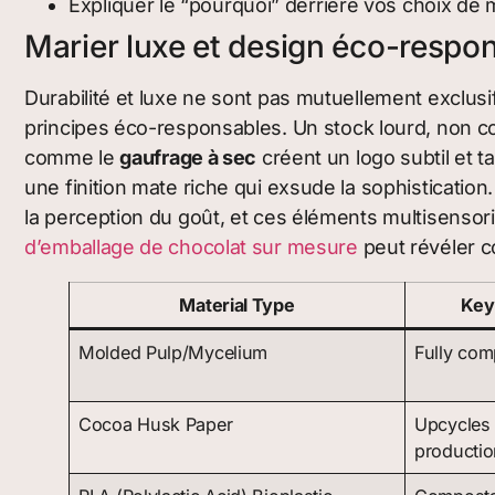
Expliquer le “pourquoi” derrière vos choix de
Marier luxe et design éco-respo
Durabilité et luxe ne sont pas mutuellement exclusif
principes éco-responsables. Un stock lourd, non co
comme le
gaufrage à sec
créent un logo subtil et t
une finition mate riche qui exsude la sophisticati
la perception du goût, et ces éléments multisensori
d’emballage de chocolat sur mesure
peut révéler c
Material Type
Key
Molded Pulp/Mycelium
Fully com
Cocoa Husk Paper
Upcycles 
productio