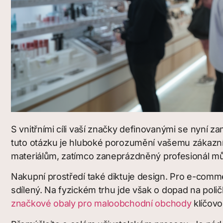
S vnitřními cíli vaší značky definovanými se nyní z
tuto otázku je hluboké porozumění vašemu zákazník
materiálům, zatímco zaneprázdněný profesionál můž
Nakupní prostředí také diktuje design. Pro e-comme
sdílený. Na fyzickém trhu jde však o dopad na pol
značkové obaly pro maloobchodní obchody
klíčovou