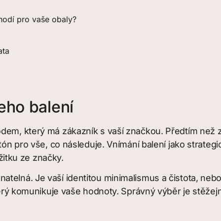
 hodí pro vaše obaly?
ata
eho balení
em, který má zákazník s vaší značkou. Předtím než zaž
tón pro vše, co následuje. Vnímání balení jako strategi
itku ze značky.
telná. Je vaší identitou minimalismus a čistota, nebo 
který komunikuje vaše hodnoty. Správný výběr je stěžejn