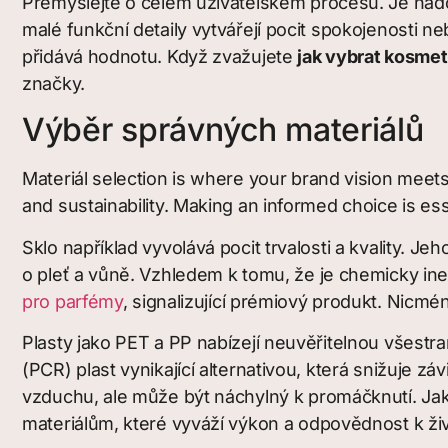
Přemýšlejte o celém uživatelském procesu. Je nád
malé funkční detaily vytvářejí pocit spokojenosti 
přidává hodnotu. Když zvažujete
jak vybrat kosmet
značky.
Výběr správných materiálů
Materiál selection is where your brand vision meets p
and sustainability. Making an informed choice is ess
Sklo například vyvolává pocit trvalosti a kvality. Je
o pleť a vůně. Vzhledem k tomu, že je chemicky in
pro parfémy
, signalizující prémiový produkt. Nicm
Plasty jako PET a PP nabízejí neuvěřitelnou všestr
(PCR) plast vynikající alternativou, která snižuje zá
vzduchu, ale může být náchylný k promáčknutí. Ja
materiálům, které vyváží výkon a odpovědnost k ži