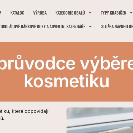
M
KATALOG
VÝROBA
KATEGORIE OBALŮ
TYPY KRABIČEK
ČOKOLÁDOVÉ DÁRKOVÉ BOXY A ADVENTNÍ KALENDÁŘE
SLUŽBA NÁVRHU O
 průvodce výběr
kosmetiku
iku, které odpovídají
ů.