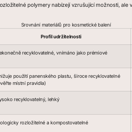
ozložitelné polymery nabízejí vzrušující možnosti, ale 
Srovnání materiálů pro kosmetické balení
Profil udržitelnosti
ekonečně recyklovatelné, vnímáno jako prémiové
nižuje použití panenského plastu, široce recyklovatelné
ověřte místní pravidla)
ysoko recyklovatelný, lehký
iologicky rozložitelné a kompostovatelné