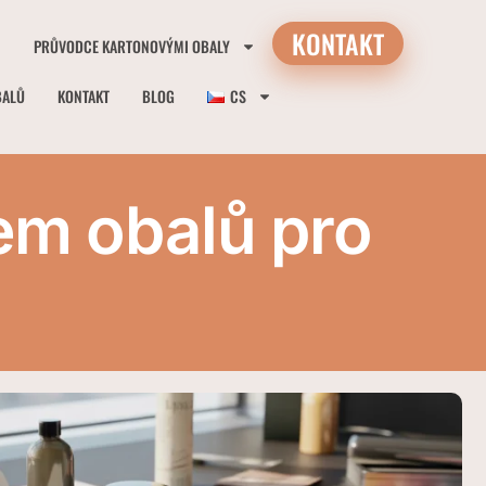
KONTAKT
PRŮVODCE KARTONOVÝMI OBALY
BALŮ
KONTAKT
BLOG
CS
em obalů pro