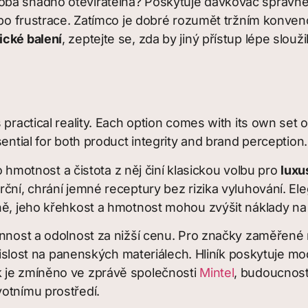
oba snadno otevíratelná? Poskytuje dávkovač správn
nebo frustrace. Zatímco je dobré rozumět tržním konven
ické balení
, zeptejte se, zda by jiný přístup lépe slouž
ractical reality. Each option comes with its own set of
ential for both product integrity and brand perception.
ho hmotnost a čistota z něj činí klasickou volbu pro
luxu
erční, chrání jemné receptury bez rizika vyluhování. 
éně, jeho křehkost a hmotnost mohou zvýšit náklady na
annost a odolnost za nižší cenu. Pro značky zaměřené 
vislost na panenských materiálech. Hliník poskytuje mode
k je zmíněno ve zprávě společnosti
Mintel
, budoucnost
votnímu prostředí.