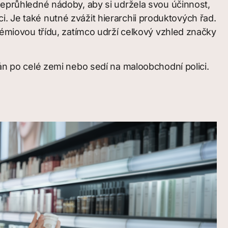
í neprůhledné nádoby, aby si udržela svou účinnost,
. Je také nutné zvážit hierarchii produktových řad.
miovou třídu, zatímco udrží celkový vzhled značky
lán po celé zemi nebo sedí na maloobchodní polici.