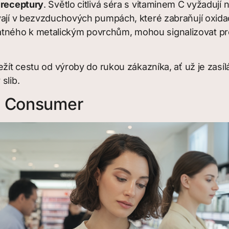
 receptury
. Světlo citlivá séra s vitaminem C vyžaduj
vají v bezvzduchových pumpách, které zabraňují oxidaci
ného k metalickým povrchům, mohou signalizovat pré
ežít cestu od výroby do rukou zákazníka, ať už je zasí
slib.
t Consumer