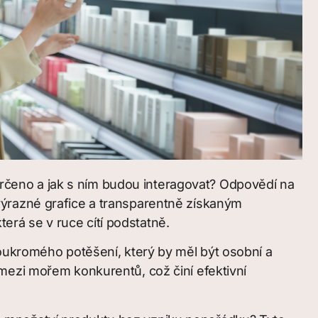
 určeno a jak s ním budou interagovat? Odpovědí na
výrazné grafice a transparentně získaným
rá se v ruce cítí podstatně.
soukromého potěšení, který by měl být osobní a
mezi mořem konkurentů, což činí efektivní