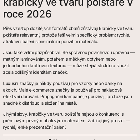
krabičky ve tvaru polštáře v
roce 2026
Přes vzestup složitějších formátů obalů zůstávají krabičky ve tvaru
polštáře relevantní, protože řeší velmi specifický problém: rychlé,
atraktivní balení s minimálním použitím materiálu.
Jsou také velmi přizpůsobivé. Se správnou povrchovou úpravou —
matným laminováním, potahem s měkkým dotykem nebo
jednoduchou kraftovou texturou — může stejná struktura sloužit
zcela odlišným identitám značek.
Luxusní značky je někdy používají pro vzorky nebo dárky na
akcích. Malé e-commerce značky je používají pro nákladově
efektivní darování. Propagační kampaně je používají, protože jsou
snadné k distribuci a složení na místě.
Jinými slovy, krabičky ve tvaru polštáře nejsou o konkurenci s
prémiovým pevným obalovým materiálem. Zabírají jiný prostor —
rychlé, lehké prezentační balení.