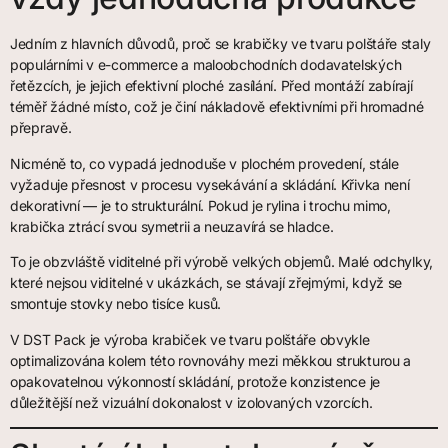
Jedním z hlavních důvodů, proč se krabičky ve tvaru polštáře staly
populárními v e-commerce a maloobchodních dodavatelských
řetězcích, je jejich efektivní ploché zasílání. Před montáží zabírají
téměř žádné místo, což je činí nákladově efektivními při hromadné
přepravě.
Nicméně to, co vypadá jednoduše v plochém provedení, stále
vyžaduje přesnost v procesu vysekávání a skládání. Křivka není
dekorativní — je to strukturální. Pokud je rylina i trochu mimo,
krabička ztrácí svou symetrii a neuzavírá se hladce.
To je obzvláště viditelné při výrobě velkých objemů. Malé odchylky,
které nejsou viditelné v ukázkách, se stávají zřejmými, když se
smontuje stovky nebo tisíce kusů.
V DST Pack je výroba krabiček ve tvaru polštáře obvykle
optimalizována kolem této rovnováhy mezi měkkou strukturou a
opakovatelnou výkonností skládání, protože konzistence je
důležitější než vizuální dokonalost v izolovaných vzorcích.