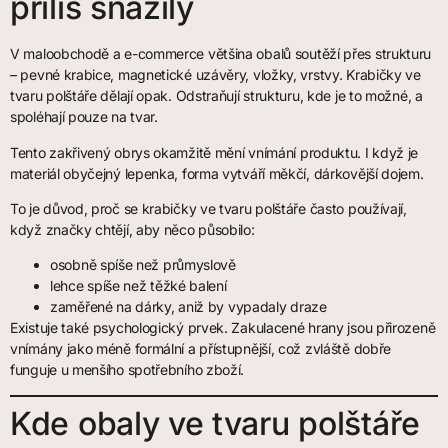
příliš snažily
V maloobchodě a e-commerce většina obalů soutěží přes strukturu
– pevné krabice, magnetické uzávěry, vložky, vrstvy. Krabičky ve
tvaru polštáře dělají opak. Odstraňují strukturu, kde je to možné, a
spoléhají pouze na tvar.
Tento zakřivený obrys okamžitě mění vnímání produktu. I když je
materiál obyčejný lepenka, forma vytváří měkčí, dárkovější dojem.
To je důvod, proč se krabičky ve tvaru polštáře často používají,
když značky chtějí, aby něco působilo:
osobně spíše než průmyslově
lehce spíše než těžké balení
zaměřené na dárky, aniž by vypadaly draze
Existuje také psychologický prvek. Zakulacené hrany jsou přirozeně
vnímány jako méně formální a přístupnější, což zvláště dobře
funguje u menšího spotřebního zboží.
Kde obaly ve tvaru polštáře