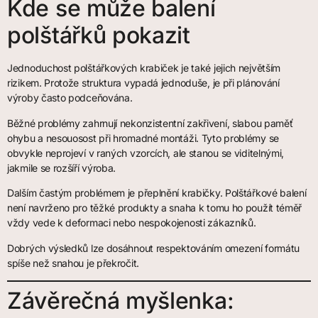
Kde se může balení
polštářků pokazit
Jednoduchost polštářkových krabiček je také jejich největším
rizikem. Protože struktura vypadá jednoduše, je při plánování
výroby často podceňována.
Běžné problémy zahrnují nekonzistentní zakřivení, slabou paměť
ohybu a nesouosost při hromadné montáži. Tyto problémy se
obvykle neprojeví v raných vzorcích, ale stanou se viditelnými,
jakmile se rozšíří výroba.
Dalším častým problémem je přeplnění krabičky. Polštářkové balení
není navrženo pro těžké produkty a snaha k tomu ho použít téměř
vždy vede k deformaci nebo nespokojenosti zákazníků.
Dobrých výsledků lze dosáhnout respektováním omezení formátu
spíše než snahou je překročit.
Závěrečná myšlenka: