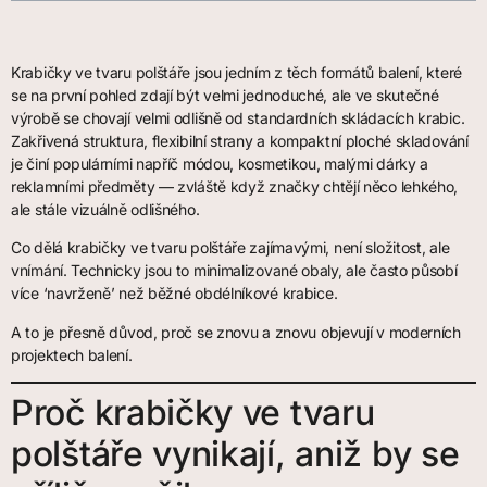
Krabičky ve tvaru polštáře jsou jedním z těch formátů balení, které
se na první pohled zdají být velmi jednoduché, ale ve skutečné
výrobě se chovají velmi odlišně od standardních skládacích krabic.
Zakřivená struktura, flexibilní strany a kompaktní ploché skladování
je činí populárními napříč módou, kosmetikou, malými dárky a
reklamními předměty — zvláště když značky chtějí něco lehkého,
ale stále vizuálně odlišného.
Co dělá krabičky ve tvaru polštáře zajímavými, není složitost, ale
vnímání. Technicky jsou to minimalizované obaly, ale často působí
více ‘navrženě’ než běžné obdélníkové krabice.
A to je přesně důvod, proč se znovu a znovu objevují v moderních
projektech balení.
Proč krabičky ve tvaru
polštáře vynikají, aniž by se