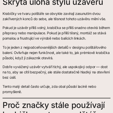
Skrytá úloha stylu uzávěru
Krabičky ve tvaru polštáře se obvykle zavírají zasunutím dvou
zakřivených konců do sebe, ale těsnost tohoto uzávěru mění vše.
Pokud je uzávěr příliš volný, krabička se příliš snadno otevírá během
přepravy nebo manipulace. Pokud je příliš těsný, montáž se stává
pomalou a frustrující ve výrobě nebo balících linkách.
To je jeden z nejpodceňovanějších detailů v designu polštářového
balení. Ovlivňuje nejen funkčnost, ale také to, jak prémiově krabička
působí, když ji zákazník otevírá.
Dobře vyvážený uzávěr vytváří tichý, ale uspokojivý odpor — dost
na to, aby se cítil bezpečný, ale stále dostatečně hladký na otevření
bez úsilí.
Tento malý detail často určuje, zda obal působí lacině nebo
promyšleně.
Proč značky stále používají