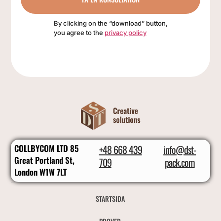
By clicking on the “download” button,
you agree to the
privacy policy
COLLBYCOM LTD 85
+48 668 439
info@dst-
Great Portland St,
709
pack.com
London W1W 7LT
STARTSIDA