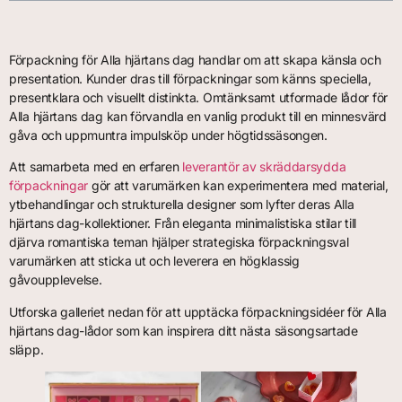
Förpackning för Alla hjärtans dag handlar om att skapa känsla och
presentation. Kunder dras till förpackningar som känns speciella,
presentklara och visuellt distinkta. Omtänksamt utformade lådor för
Alla hjärtans dag kan förvandla en vanlig produkt till en minnesvärd
gåva och uppmuntra impulsköp under högtidssäsongen.
Att samarbeta med en erfaren
leverantör av skräddarsydda
förpackningar
gör att varumärken kan experimentera med material,
ytbehandlingar och strukturella designer som lyfter deras Alla
hjärtans dag-kollektioner. Från eleganta minimalistiska stilar till
djärva romantiska teman hjälper strategiska förpackningsval
varumärken att sticka ut och leverera en högklassig
gåvoupplevelse.
Utforska galleriet nedan för att upptäcka förpackningsidéer för Alla
hjärtans dag-lådor som kan inspirera ditt nästa säsongsartade
släpp.