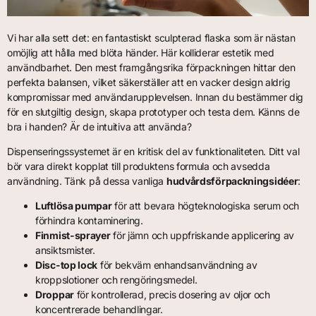
Vi har alla sett det: en fantastiskt sculpterad flaska som är nästan
omöjlig att hålla med blöta händer. Här kolliderar estetik med
användbarhet. Den mest framgångsrika förpackningen hittar den
perfekta balansen, vilket säkerställer att en vacker design aldrig
kompromissar med användarupplevelsen. Innan du bestämmer dig
för en slutgiltig design, skapa prototyper och testa dem. Känns de
bra i handen? Är de intuitiva att använda?
Dispenseringssystemet är en kritisk del av funktionaliteten. Ditt val
bör vara direkt kopplat till produktens formula och avsedda
användning. Tänk på dessa vanliga
hudvårdsförpackningsidéer
:
Luftlösa pumpar
för att bevara högteknologiska serum och
förhindra kontaminering.
Finmist-sprayer
för jämn och uppfriskande applicering av
ansiktsmister.
Disc-top lock
för bekväm enhandsanvändning av
kroppslotioner och rengöringsmedel.
Droppar
för kontrollerad, precis dosering av oljor och
koncentrerade behandlingar.