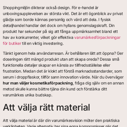
Shoppingmiljön dikterar också design. För e-handel är
unboxingsupplevelsen av största vikt. Det är ett ögonblick av privat
glädje som borde kännas personlig och värd att dela. I fysisk
detaljhandel handlar det dock om hyllans genomslagskraft. Din
produkt har sekunder på sig att fånga uppmärksamhet bland ett
hav av konkurrenter, vilket gör effektiva
varumärkesförpackningar
för butiker
till en viktig investering.
Tänkt igenom hela användarresan. Är behållaren lätt att öppna? Ger
doseringen rätt mängd produkt utan att skapa oreda? Dessa små
funktionella detaljer skapar en känsla av tillfredsställelse eller
frustration. Medan det är klokt att förstå marknadsstandarder, som
serum i droppflaskor, tillför sann innovation värde. När du överväger
hur man väljer kosmetikaförpackning
, fråga dig själv om en annan
metod skulle kunna bättre tjäna din kund och förstärka ditt
varumärkes unika budskap.
Att välja rätt material
Att välja material är där din varumärkesvision möter den praktiska
verkligheten. Varje alternativ har sina egna kompromisser när det