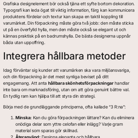
Grafiska designelement bör också tjäna ett syfte bortom dekoration.
Typografi kan leda ögat till viktig information, färg kan kommunicera
produktens fördelar och textur kan skapa en taktil koppling till
varumärket. Din förpackning måste göra två jobb: den måste sticka
ut på en överfylld hylla, men den måste också se elegant ut och
kännas praktisk på en badrumshylla. De bästa designerna uppnår
båda utan uppoffring.
Integrera hållbara metoder
Idag förväntar sig kunder att varumärken ska vara miljöansvariga,
och din förpackning är det mest synliga beviset på ditt
engagemang. Att anta
hållbara skönhetsförpackningar
handlar
inte bara om marknadsföring, utan om att göra genuint bättre val.
En tydlig ram kan hjälpa till att styra din strategi.
Börja med de grundläggande principerna, ofta kallade “3 R:na”:
Minska:
Kan du göra förpackningen lättare? Kan du eliminera
onödiga delar som yttre celofan eller inlägg? Varje gram
material som sparas gör skillnad.
Återanvänd:
Designa eleganta och hållbara