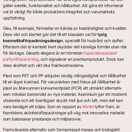
gäller estetik, funktionalitet och hållbarhet. Att göra ett informerat
val är viktigt för både produktens integritet och varumärkets
uppfattning.
Glas, till exempel, förmedlar en känsla av beständighet och kvalitet.
Dess vikt och klarhet gör det till ett klassiskt val för
lyxig
kosmetikaförpackningsdesign
, speciellt för hudvård och dofter.
Eftersom det är kemiskt inert skyddar det känsliga formler utan risk
för läckage. Glasets elegans är en hörnsten i
specialanpassad
parfymförpackning
, och signalerar en premiumprodukt. Dock kan
dess skörhet och vikt öka fraktkostnaderna.
Plast som PET och PP erbjuder otrolig mångsidighet och hållbarhet
till en lägre kostnad. För varumärken med fokus på hållbarhet är
plast av återvunnen konsumentplast (PCR) ett utmärkt alternativ
som minskar beroendet av nya material. Aluminium ger ett modernt
utseende och ett överlägset skydd mot ljus och luft, men det kan
vara benäget att böjas. Som en rapport av
Mintel
lyfter fram, är
framtidens skönhetsförpackningar på väg mot innovativa material
som balanserar prestanda och miljöansvar.
Framväxande alternativ som formpressad massa och biologiskt