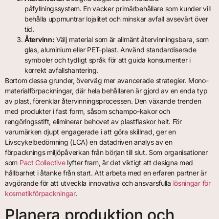
påfyllningssystem. En vacker primärbehållare som kunder vill
behålla uppmuntrar lojalitet och minskar avfall avsevärt över
tid.
Återvinn:
Välj material som är allmänt återvinningsbara, som
glas, aluminium eller PET-plast. Använd standardiserade
symboler och tydligt språk för att guida konsumenter i
korrekt avfallshantering.
Bortom dessa grunder, överväg mer avancerade strategier. Mono-
materialförpackningar, där hela behållaren är gjord av en enda typ
av plast, förenklar återvinningsprocessen. Den växande trenden
med produkter i fast form, såsom schampo-kakor och
rengöringsstift, eliminerar behovet av plastflaskor helt. För
varumärken djupt engagerade i att göra skillnad, ger en
Livscykelbedömning (LCA) en datadriven analys av en
förpacknings miljöpåverkan från början till slut. Som organisationer
som
Pact Collective
lyfter fram, är det viktigt att designa med
hållbarhet i åtanke från start. Att arbeta med en erfaren partner är
avgörande för att utveckla innovativa och ansvarsfulla
lösningar för
kosmetikförpackningar
.
Planera produktion och