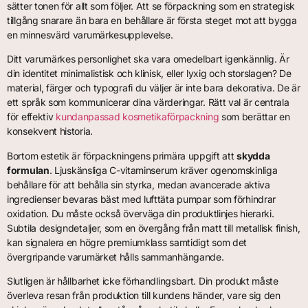
sätter tonen för allt som följer. Att se förpackning som en strategisk
tillgång snarare än bara en behållare är första steget mot att bygga
en minnesvärd varumärkesupplevelse.
Ditt varumärkes personlighet ska vara omedelbart igenkännlig. Är
din identitet minimalistisk och klinisk, eller lyxig och storslagen? De
material, färger och typografi du väljer är inte bara dekorativa. De är
ett språk som kommunicerar dina värderingar. Rätt val är centrala
för effektiv
kundanpassad kosmetikaförpackning
som berättar en
konsekvent historia.
Bortom estetik är förpackningens primära uppgift att
skydda
formulan
. Ljuskänsliga C-vitaminserum kräver ogenomskinliga
behållare för att behålla sin styrka, medan avancerade aktiva
ingredienser bevaras bäst med lufttäta pumpar som förhindrar
oxidation. Du måste också överväga din produktlinjes hierarki.
Subtila designdetaljer, som en övergång från matt till metallisk finish,
kan signalera en högre premiumklass samtidigt som det
övergripande varumärket hålls sammanhängande.
Slutligen är hållbarhet icke förhandlingsbart. Din produkt måste
överleva resan från produktion till kundens händer, vare sig den