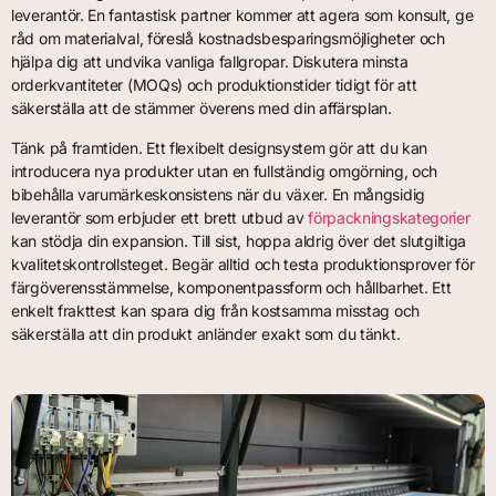
leverantör. En fantastisk partner kommer att agera som konsult, ge
råd om materialval, föreslå kostnadsbesparingsmöjligheter och
hjälpa dig att undvika vanliga fallgropar. Diskutera minsta
orderkvantiteter (MOQs) och produktionstider tidigt för att
säkerställa att de stämmer överens med din affärsplan.
Tänk på framtiden. Ett flexibelt designsystem gör att du kan
introducera nya produkter utan en fullständig omgörning, och
bibehålla varumärkeskonsistens när du växer. En mångsidig
leverantör som erbjuder ett brett utbud av
förpackningskategorier
kan stödja din expansion. Till sist, hoppa aldrig över det slutgiltiga
kvalitetskontrollsteget. Begär alltid och testa produktionsprover för
färgöverensstämmelse, komponentpassform och hållbarhet. Ett
enkelt frakttest kan spara dig från kostsamma misstag och
säkerställa att din produkt anländer exakt som du tänkt.