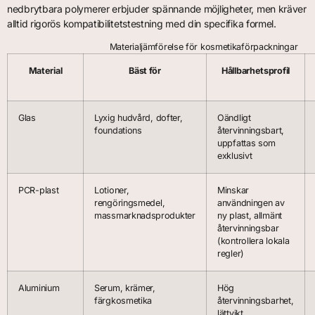
nedbrytbara polymerer erbjuder spännande möjligheter, men kräver
alltid rigorös kompatibilitetstestning med din specifika formel.
Materialjämförelse för kosmetikaförpackningar
Material
Bäst för
Hållbarhetsprofil
Glas
Lyxig hudvård, dofter,
Oändligt
foundations
återvinningsbart,
uppfattas som
exklusivt
PCR-plast
Lotioner,
Minskar
rengöringsmedel,
användningen av
massmarknadsprodukter
ny plast, allmänt
återvinningsbar
(kontrollera lokala
regler)
Aluminium
Serum, krämer,
Hög
färgkosmetika
återvinningsbarhet,
lättvikt