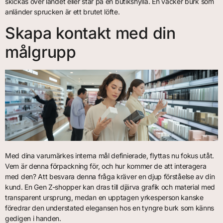
skickas över landet eller står på en butikshylla. En vacker burk som
anländer sprucken är ett brutet löfte.
Skapa kontakt med din
målgrupp
Med dina varumärkes interna mål definierade, flyttas nu fokus utåt.
Vem är denna förpackning för, och hur kommer de att interagera
med den? Att besvara denna fråga kräver en djup förståelse av din
kund. En Gen Z-shopper kan dras till djärva grafik och material med
transparent ursprung, medan en upptagen yrkesperson kanske
föredrar den understated elegansen hos en tyngre burk som känns
gedigen i handen.