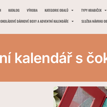
M
KATALOG
VÝROBA
KATEGORIE OBALŮ
TYPY KRABIČEK
ČOKOLÁDOVÉ DÁRKOVÉ BOXY A ADVENTNÍ KALENDÁŘE
SLUŽBA NÁVRHU O
ní kalendář s čo