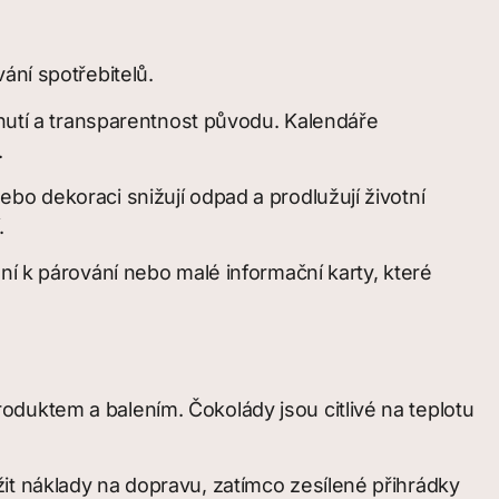
ání spotřebitelů.
chutí a transparentnost původu. Kalendáře
.
bo dekoraci snižují odpad a prodlužují životní
.
ní k párování nebo malé informační karty, které
duktem a balením. Čokolády jsou citlivé na teplotu
it náklady na dopravu, zatímco zesílené přihrádky