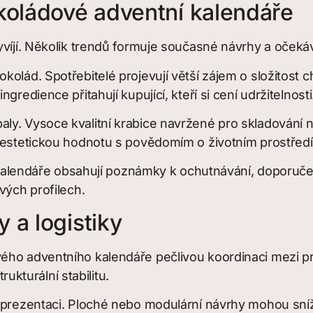
koládové adventní kalendáře
yvíjí. Několik trendů formuje současné návrhy a očekáv
kolád. Spotřebitelé projevují větší zájem o složitost 
redience přitahují kupující, kteří si cení udržitelnosti
y. Vysoce kvalitní krabice navržené pro skladování ne
e estetickou hodnotu s povědomím o životním prostředí
ré kalendáře obsahují poznámky k ochutnávání, doporuče
vých profilech.
 a logistiky
ého adventního kalendáře pečlivou koordinaci mezi pro
rukturální stabilitu.
í prezentaci. Ploché nebo modulární návrhy mohou sníž