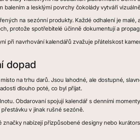
m balením a lesklými povrchy čokolády vytváří vizuálně
ěřených na sezónní produkty. Každé odhalení je malé, 
ch, protože spotřebitelé účinně dokumentují a propagu
yní při navrhování kalendářů zvažuje přátelskost kame
ní dopad
ísto na trhu darů. Jsou lahodné, ale dostupné, slavnost
dosti dlouho poté, co byl přijat.
dnotu. Obdarovaní spojují kalendář s denními momenty
í přestávku v jinak rušné sezóně.
ré značky nabízejí přizpůsobené designy nebo kurátor