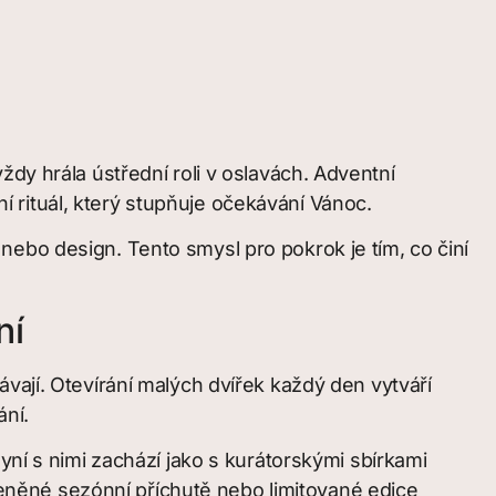
dy hrála ústřední roli v oslavách. Adventní
 rituál, který stupňuje očekávání Vánoc.
ebo design. Tento smysl pro pokrok je tím, co činí
ní
vají. Otevírání malých dvířek každý den vytváří
ní.
yní s nimi zachází jako s kurátorskými sbírkami
něné sezónní příchutě nebo limitované edice