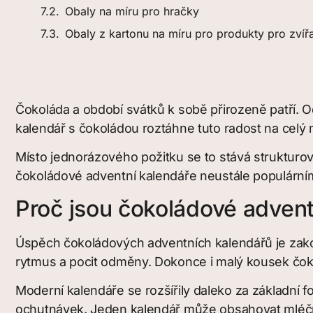
Obaly na míru pro hračky
Obaly z kartonu na míru pro produkty pro zvíř
Čokoláda a období svátků k sobě přirozeně patří. Od
kalendář s čokoládou roztáhne tuto radost na celý
Místo jednorázového požitku se to stává strukturov
čokoládové adventní kalendáře neustále populárními
Proč jsou čokoládové adventn
Úspěch čokoládových adventních kalendářů je zakoře
rytmus a pocit odměny. Dokonce i malý kousek čok
Moderní kalendáře se rozšířily daleko za základní f
ochutnávek. Jeden kalendář může obsahovat mléčno