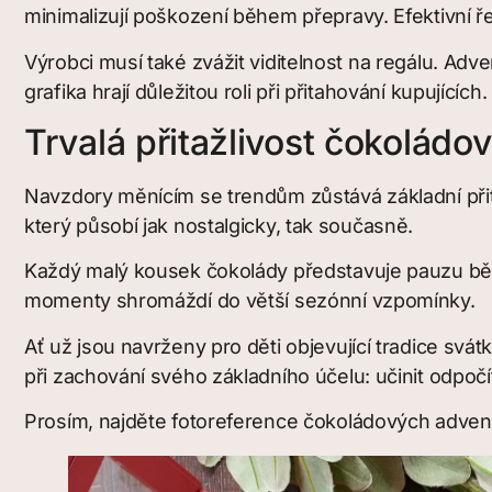
minimalizují poškození během přepravy. Efektivní ř
Výrobci musí také zvážit viditelnost na regálu. Ad
grafika hrají důležitou roli při přitahování kupujících.
Trvalá přitažlivost čokoládo
Navzdory měnícím se trendům zůstává základní přit
který působí jak nostalgicky, tak současně.
Každý malý kousek čokolády představuje pauzu běhe
momenty shromáždí do větší sezónní vzpomínky.
Ať už jsou navrženy pro děti objevující tradice sv
při zachování svého základního účelu: učinit odpočí
Prosím, najděte fotoreference čokoládových advent