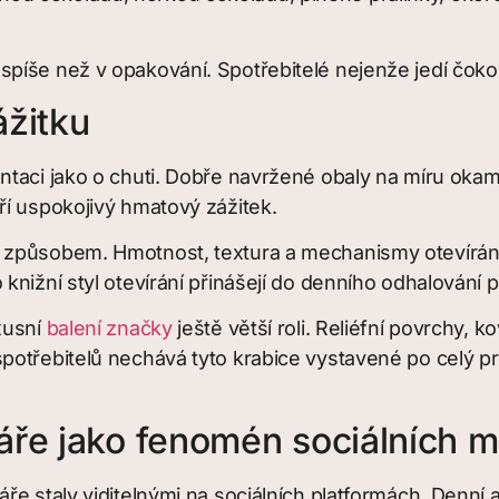
íše než v opakování. Spotřebitelé nejenže jedí čokolád
ážitku
taci jako o chuti. Dobře navržené obaly na míru okamž
ří uspokojivý hmatový zážitek.
způsobem. Hmotnost, textura a mechanismy otevírání vš
knižní styl otevírání přinášejí do denního odhalování 
xusní
balení značky
ještě větší roli. Reliéfní povrchy,
otřebitelů nechává tyto krabice vystavené po celý pros
ře jako fenomén sociálních m
e staly viditelnými na sociálních platformách. Denní a