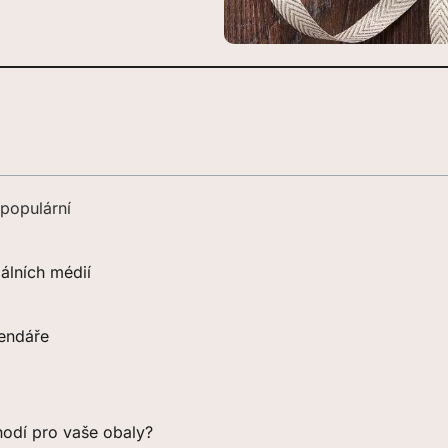
 populární
álních médií
lendáře
 hodí pro vaše obaly?