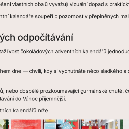
ešení vlastních obalů vyvažují vizuální dopad s prakti
ventní kalendáře soupeří o pozornost v přeplněných ma
vých odpočítávání
ažlivost čokoládových adventních kalendářů jednoduchá
m dne — chvíli, kdy si vychutnáte něco sladkého a o
átků, nebo dospělé prozkoumávající gurmánské chutě, č
távání do Vánoc příjemnější.
ních kalendářů níže.