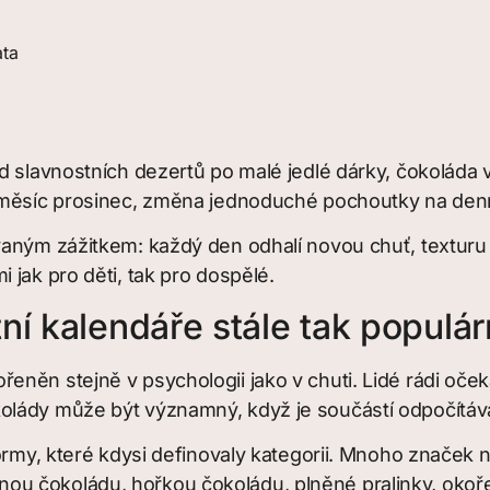
ata
 slavnostních dezertů po malé jedlé dárky, čokoláda vž
 měsíc prosinec, změna jednoduché pochoutky na denní
aným zážitkem: každý den odhalí novou chuť, texturu n
 jak pro děti, tak pro dospělé.
í kalendáře stále tak populár
něn stejně v psychologii jako v chuti. Lidé rádi očeká
olády může být významný, když je součástí odpočítává
ormy, které kdysi definovaly kategorii. Mnoho značek n
u čokoládu, hořkou čokoládu, plněné pralinky, okoře