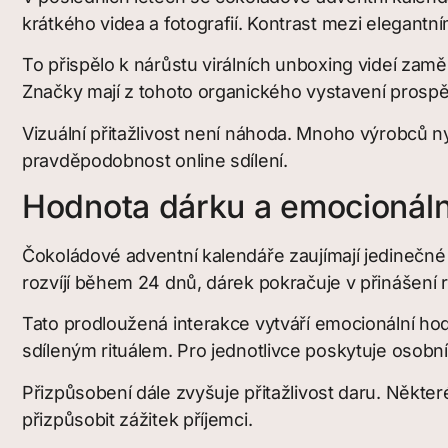
krátkého videa a fotografií. Kontrast mezi elegantní
To přispělo k nárůstu virálních unboxing videí zam
Značky mají z tohoto organického vystavení prospě
Vizuální přitažlivost není náhoda. Mnoho výrobců n
pravděpodobnost online sdílení.
Hodnota dárku a emocionál
Čokoládové adventní kalendáře zaujímají jedinečné m
rozvíjí během 24 dnů, dárek pokračuje v přinášení ra
Tato prodloužená interakce vytváří emocionální ho
sdíleným rituálem. Pro jednotlivce poskytuje osobn
Přizpůsobení dále zvyšuje přitažlivost daru. Někte
přizpůsobit zážitek příjemci.