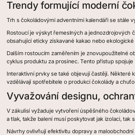
Trendy formující moderní čo
Trh s čokoládovými adventními kalendáři se stále v
Rostoucí je výskyt řemeslných a jednozdrojových čo
obsahující eticky získavané kakao nebo ekologické ing
Dalším rostoucím zaměřením je znovupoužitelné obal
cyklus produktu za prosinec. Tento přístup spojuj
Interaktivní prvky se také objevují častěji. Někte
vzdělávají spotřebitele o produkci čokolády a chuťo
Vyvažování designu, ochrany
V zákulisí vyžaduje vytvoření úspěšného čokoládov
a tlak, takže balení musí poskytovat jak izolaci, tak st
Návrhy ovlivňují efektivitu dopravy a maloobchodn