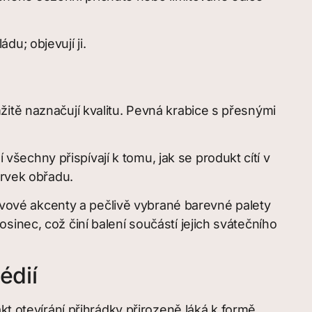
u; objevují ji.
itě naznačují kvalitu. Pevná krabice s přesnými
echny přispívají k tomu, jak se produkt cítí v
prvek obřadu.
 kovové akcenty a pečlivě vybrané barevné palety
inec, což činí balení součástí jejich svátečního
édií
kt otevírání přihrádky přirozeně láká k formě