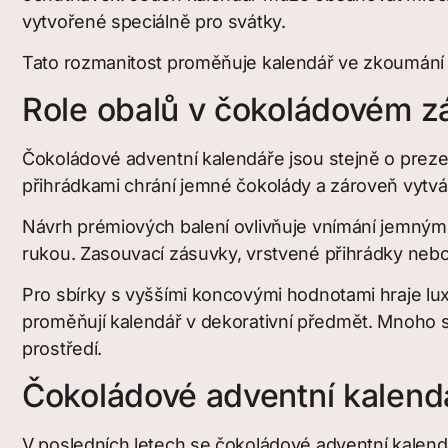
vytvořené speciálně pro svátky.
Tato rozmanitost proměňuje kalendář ve zkoumání sp
Role obalů v čokoládovém z
Čokoládové adventní kalendáře jsou stejně o prezen
přihrádkami chrání jemné čokolády a zároveň vytvá
Návrh prémiových balení ovlivňuje vnímání jemným 
rukou. Zasouvací zásuvky, vrstvené přihrádky nebo 
Pro sbírky s vyššími koncovými hodnotami hraje lu
proměňují kalendář v dekorativní předmět. Mnoho sp
prostředí.
Čokoládové adventní kalendá
V posledních letech se čokoládové adventní kalendář