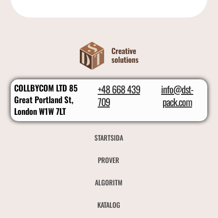
COLLBYCOM LTD 85
+48 668 439
info@dst-
Great Portland St,
709
pack.com
London W1W 7LT
STARTSIDA
PROVER
ALGORITM
KATALOG