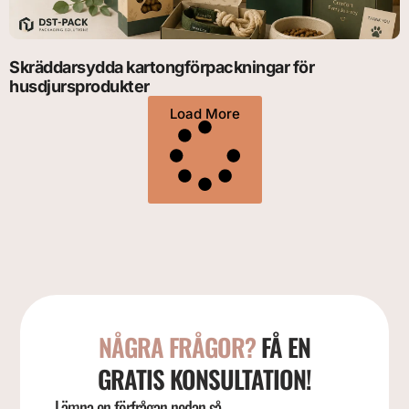
Skräddarsydda kartongförpackningar för
husdjursprodukter
Load More
NÅGRA FRÅGOR?
FÅ EN
GRATIS KONSULTATION!
Lämna en förfrågan nedan så