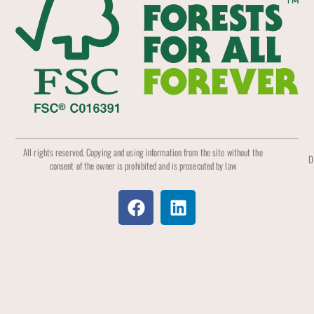
All rights reserved. Copying and using information from the site without the
D
consent of the owner is prohibited and is prosecuted by law