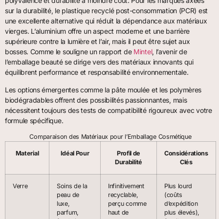
polyvalence et durabilité à moindre coût. Pour les marques axées
sur la durabilité, le plastique recyclé post-consommation (PCR) est
une excellente alternative qui réduit la dépendance aux matériaux
vierges. L’aluminium offre un aspect moderne et une barrière
supérieure contre la lumière et l’air, mais il peut être sujet aux
bosses. Comme le souligne un rapport de
Mintel
, l’avenir de
l’emballage beauté se dirige vers des matériaux innovants qui
équilibrent performance et responsabilité environnementale.
Les options émergentes comme la pâte moulée et les polymères
biodégradables offrent des possibilités passionnantes, mais
nécessitent toujours des tests de compatibilité rigoureux avec votre
formule spécifique.
Comparaison des Matériaux pour l’Emballage Cosmétique
Material
Idéal Pour
Profil de
Considérations
Durabilité
Clés
Verre
Soins de la
Infinitivement
Plus lourd
peau de
recyclable,
(coûts
luxe,
perçu comme
d’expédition
parfum,
haut de
plus élevés),