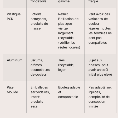
fondations
gamme
fragile
Plastique
Lotions,
Réduit
Peut avoir des
PCR
nettoyants,
l’utilisation de
variations de
produits de
plastique
couleur
masse
vierge,
légères, toutes
largement
les formules ne
recyclable
sont pas
(vérifier les
compatibles
règles locales)
Aluminium
Sérums,
Très
Sujet aux
crèmes,
recyclable,
bosses, peut
cosmétiques
léger
avoir un coût
de couleur
initial plus élevé
Pâte
Emballages
Biodégradable
Pas adapté aux
Moulée
secondaires,
et
liquides,
inserts,
compostable
complexité de
produits
conception
secs
limitée