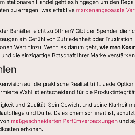
. Im stationären Handel geht es hingegen um den Regal
nten zu erregen, was effektive
markenangepasste Verp
r Behälter leicht zu öffnen? Gibt der Spender die ri
zeugen ein Gefühl von Zufriedenheit oder Frustration
tionen Wert hinzu. Wenn es darum geht,
wie man Kosm
und die einzigartige Botschaft Ihrer Marke verstärken
hlen
envision auf die praktische Realität trifft. Jede Opti
nformierte Wahl ist entscheidend für die Produktinteg
digkeit und Qualität. Sein Gewicht und seine Klarheit 
Hautpflege und Düfte. Da es chemisch inert ist, schüt
r von
maßgeschneiderten Parfümverpackungen
und si
ndkosten erhöhen.